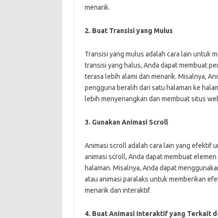
menarik.
2. Buat Transisi yang Mulus
Transisi yang mulus adalah cara lain untu
transisi yang halus, Anda dapat membuat pe
terasa lebih alami dan menarik. Misalnya, A
pengguna beralih dari satu halaman ke hal
lebih menyenangkan dan membuat situs web
3. Gunakan Animasi Scroll
Animasi scroll adalah cara lain yang efekt
animasi scroll, Anda dapat membuat elemen
halaman. Misalnya, Anda dapat menggunakan
atau animasi paralaks untuk memberikan ef
menarik dan interaktif.
4. Buat Animasi Interaktif yang Terkai