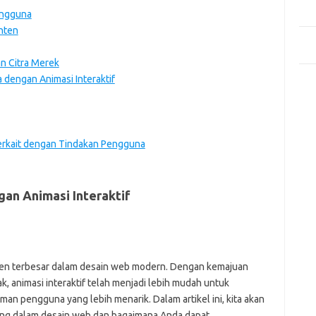
Mem
engguna
Des
nten
Men
Medi
n Citra Merek
dengan Animasi Interaktif
Kom
Tid
Pai
 Terkait dengan Tindakan Pengguna
an Animasi Interaktif
u tren terbesar dalam desain web modern. Dengan kemajuan
 animasi interaktif telah menjadi lebih mudah untuk
n pengguna yang lebih menarik. Dalam artikel ini, kita akan
ting dalam desain web dan bagaimana Anda dapat