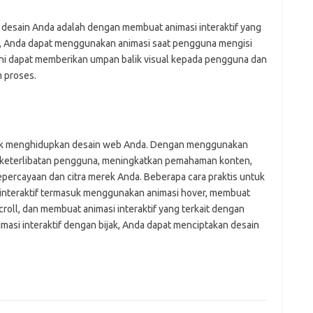
 desain Anda adalah dengan membuat animasi interaktif yang
a, Anda dapat menggunakan animasi saat pengguna mengisi
 Ini dapat memberikan umpan balik visual kepada pengguna dan
 proses.
untuk menghidupkan desain web Anda. Dengan menggunakan
an keterlibatan pengguna, meningkatkan pemahaman konten,
percayaan dan citra merek Anda. Beberapa cara praktis untuk
interaktif termasuk menggunakan animasi hover, membuat
roll, dan membuat animasi interaktif yang terkait dengan
si interaktif dengan bijak, Anda dapat menciptakan desain