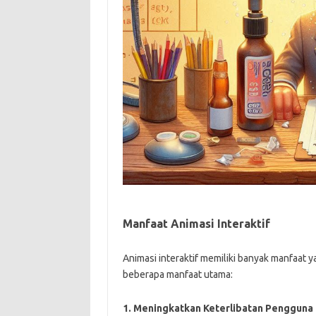
Manfaat Animasi Interaktif
Animasi interaktif memiliki banyak manfaat 
beberapa manfaat utama:
1. Meningkatkan Keterlibatan Pengguna