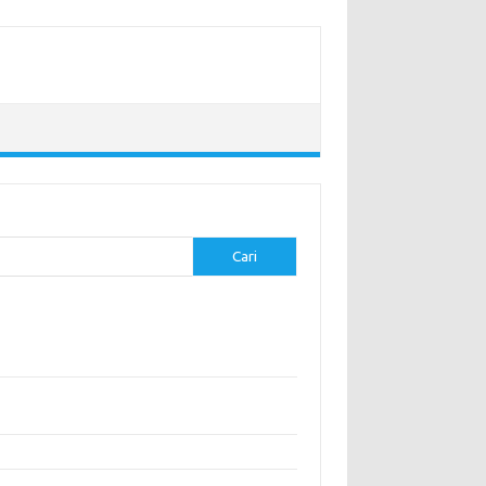
Cari
-pos Terbaru
vasi Augmented Reality dalam Dunia Periklanan
 Pemasaran
an Video Livestream dalam Meningkatkan
agement di Media Sosial
aimana Meme Mengubah Wajah Konten Viral?