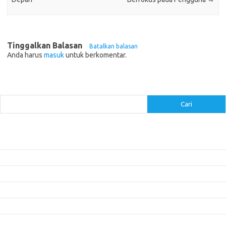
Tinggalkan Balasan
Batalkan balasan
Anda harus
masuk
untuk berkomentar.
Cari
Cari
Pos-pos Terbaru
Inovasi Augmented Reality dalam Dunia Periklanan dan Pemasaran
Peran Video Livestream dalam Meningkatkan Engagement di Media Sosial
Bagaimana Meme Mengubah Wajah Konten Viral?
Membangun Kepercayaan Pelanggan Melalui Desain Web yang Profesional
Menjaga Konsistensi Brand di Berbagai Platform Media Digital