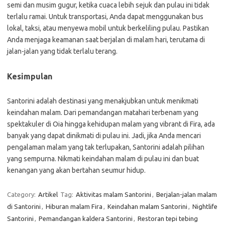
semi dan musim gugur, ketika cuaca lebih sejuk dan pulau ini tidak
terlalu ramai. Untuk transportasi, Anda dapat menggunakan bus
lokal, taksi, atau menyewa mobil untuk berkeliling pulau. Pastikan
Anda menjaga keamanan saat berjalan di malam hari, terutama di
jalan-jalan yang tidak terlalu terang.
Kesimpulan
Santorini adalah destinasi yang menakjubkan untuk menikmati
keindahan malam. Dari pemandangan matahari terbenam yang
spektakuler di Oia hingga kehidupan malam yang vibrant di Fira, ada
banyak yang dapat dinikmati di pulau ini. Jadi, jika Anda mencari
pengalaman malam yang tak terlupakan, Santorini adalah pilihan
yang sempurna. Nikmati keindahan malam di pulau ini dan buat
kenangan yang akan bertahan seumur hidup.
Category:
Artikel
Tag:
Aktivitas malam Santorini
,
Berjalan-jalan malam
di Santorini
,
Hiburan malam Fira
,
Keindahan malam Santorini
,
Nightlife
Santorini
,
Pemandangan kaldera Santorini
,
Restoran tepi tebing