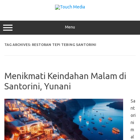
Skip
to
content
Menu
TAG ARCHIVES:
RESTORAN TEPI TEBING SANTORINI
Menikmati Keindahan Malam di
Santorini, Yunani
Sa
nt
ori
ni
m
al