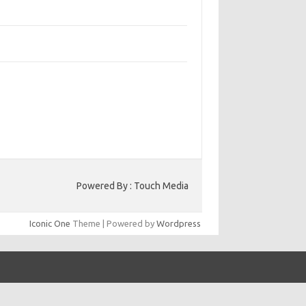
bangun Kepercayaan Pelanggan Melalui
ain Web yang Profesional
jaga Konsistensi Brand di Berbagai Platform
a Digital
entar Terbaru
ak ada komentar untuk ditampilkan.
to HK
Powered By : Touch Media
Iconic One
Theme | Powered by
Wordpress