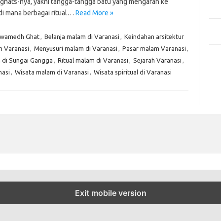
Mem
ghats-nya, yakni tangga-tangga batu yang mengarah ke
Des
 di mana berbagai ritual…
Read More »
Men
shwamedh Ghat
,
Belanja malam di Varanasi
,
Keindahan arsitektur
Medi
m Varanasi
,
Menyusuri malam di Varanasi
,
Pasar malam Varanasi
,
Kom
 di Sungai Gangga
,
Ritual malam di Varanasi
,
Sejarah Varanasi
,
Tid
nasi
,
Wisata malam di Varanasi
,
Wisata spiritual di Varanasi
Pai
Exit mobile version