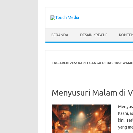
Skip
to
content
BERANDA
DESAIN KREATIF
KONTEN
TAG ARCHIVES:
AARTI GANGA DI DASHASHWAME
Menyusuri Malam di Va
Menyusu
Kashi, a
kini. Te
yang me