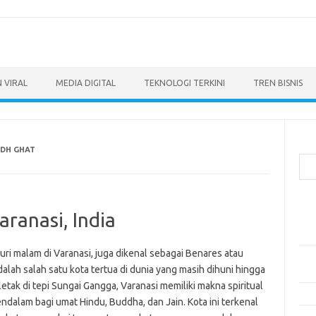
 VIRAL
MEDIA DIGITAL
TEKNOLOGI TERKINI
TREN BISNIS
Cari
DH GHAT
Pos
ranasi, India
Ino
dan
ri malam di Varanasi, juga dikenal sebagai Benares atau
Per
dalah salah satu kota tertua di dunia yang masih dihuni hingga
Eng
rletak di tepi Sungai Gangga, Varanasi memiliki makna spiritual
Bag
ndalam bagi umat Hindu, Buddha, dan Jain. Kota ini terkenal