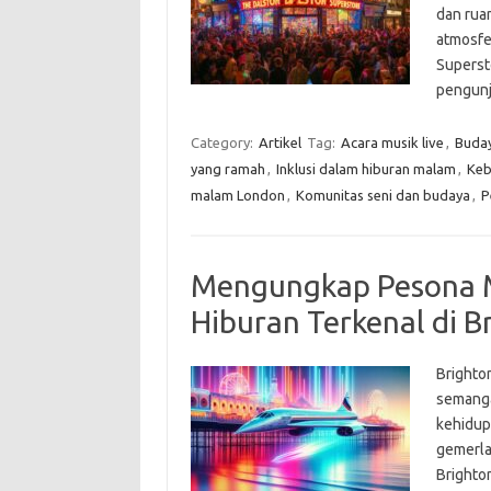
dan rua
atmosfe
Superst
pengun
Category:
Artikel
Tag:
Acara musik live
,
Buda
yang ramah
,
Inklusi dalam hiburan malam
,
Keb
malam London
,
Komunitas seni dan budaya
,
P
Mengungkap Pesona Mu
Hiburan Terkenal di B
Brighton
semanga
kehidup
gemerla
Brighto