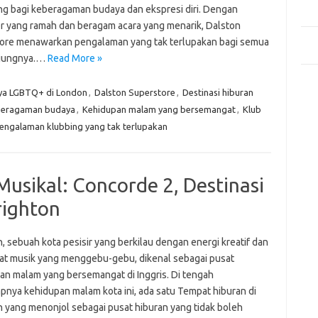
Mem
ng bagi keberagaman budaya dan ekspresi diri. Dengan
Des
r yang ramah dan beragam acara yang menarik, Dalston
Men
ore menawarkan pengalaman yang tak terlupakan bagi semua
Medi
jungnya.…
Read More »
Kom
ya LGBTQ+ di London
,
Dalston Superstore
,
Destinasi hiburan
Tid
eragaman budaya
,
Kehidupan malam yang bersemangat
,
Klub
Pai
engalaman klubbing yang tak terlupakan
sikal: Concorde 2, Destinasi
righton
, sebuah kota pesisir yang berkilau dengan energi kreatif dan
t musik yang menggebu-gebu, dikenal sebagai pusat
an malam yang bersemangat di Inggris. Di tengah
pnya kehidupan malam kota ini, ada satu Tempat hiburan di
n yang menonjol sebagai pusat hiburan yang tidak boleh