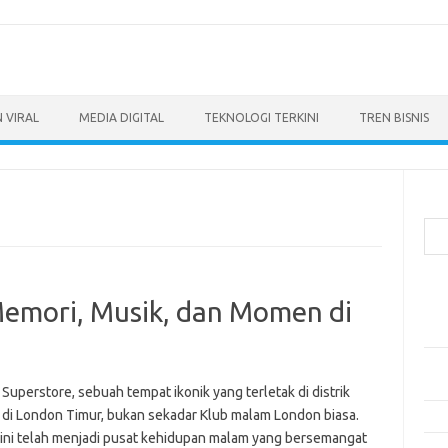
 VIRAL
MEDIA DIGITAL
TEKNOLOGI TERKINI
TREN BISNIS
Cari
Pos
Memori, Musik, dan Momen di
Ino
dan
Per
Eng
Superstore, sebuah tempat ikonik yang terletak di distrik
 di London Timur, bukan sekadar Klub malam London biasa.
Bag
ini telah menjadi pusat kehidupan malam yang bersemangat