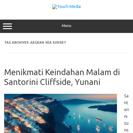
Skip
to
content
Menu
TAG ARCHIVES:
AEGEAN SEA SUNSET
Menikmati Keindahan Malam di
Santorini Cliffside, Yunani
Sa
nt
ori
ni
su
ns