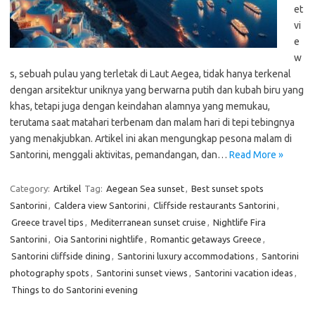
et
vi
e
w
s, sebuah pulau yang terletak di Laut Aegea, tidak hanya terkenal
dengan arsitektur uniknya yang berwarna putih dan kubah biru yang
khas, tetapi juga dengan keindahan alamnya yang memukau,
terutama saat matahari terbenam dan malam hari di tepi tebingnya
yang menakjubkan. Artikel ini akan mengungkap pesona malam di
Santorini, menggali aktivitas, pemandangan, dan…
Read More »
Category:
Artikel
Tag:
Aegean Sea sunset
,
Best sunset spots
Santorini
,
Caldera view Santorini
,
Cliffside restaurants Santorini
,
Greece travel tips
,
Mediterranean sunset cruise
,
Nightlife Fira
Santorini
,
Oia Santorini nightlife
,
Romantic getaways Greece
,
Santorini cliffside dining
,
Santorini luxury accommodations
,
Santorini
photography spots
,
Santorini sunset views
,
Santorini vacation ideas
,
Things to do Santorini evening