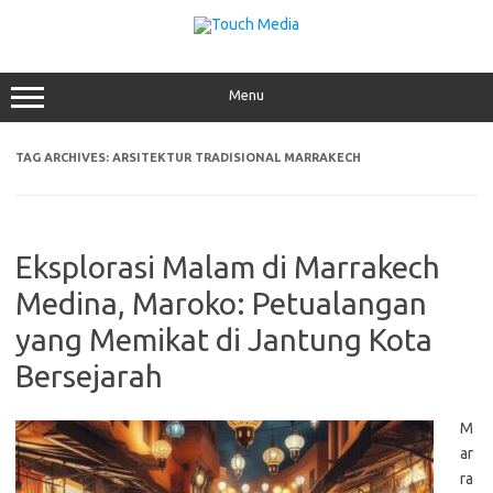
Skip
to
content
Menu
TAG ARCHIVES:
ARSITEKTUR TRADISIONAL MARRAKECH
Eksplorasi Malam di Marrakech
Medina, Maroko: Petualangan
yang Memikat di Jantung Kota
Bersejarah
M
ar
ra