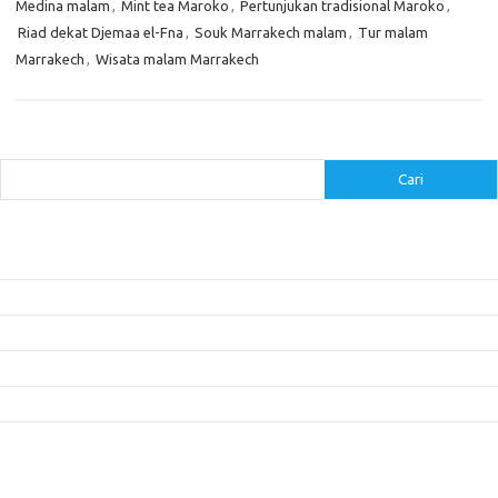
Medina malam
,
Mint tea Maroko
,
Pertunjukan tradisional Maroko
,
Riad dekat Djemaa el-Fna
,
Souk Marrakech malam
,
Tur malam
Marrakech
,
Wisata malam Marrakech
Cari
Cari
Pos-pos Terbaru
Inovasi Augmented Reality dalam Dunia Periklanan dan Pemasaran
Peran Video Livestream dalam Meningkatkan Engagement di Media Sosial
Bagaimana Meme Mengubah Wajah Konten Viral?
Membangun Kepercayaan Pelanggan Melalui Desain Web yang Profesional
Menjaga Konsistensi Brand di Berbagai Platform Media Digital
Komentar Terbaru
Tidak ada komentar untuk ditampilkan.