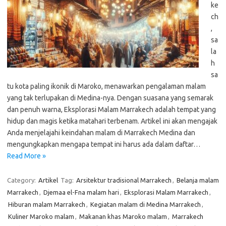
ke
ch
,
sa
la
h
sa
tu kota paling ikonik di Maroko, menawarkan pengalaman malam
yang tak terlupakan di Medina-nya. Dengan suasana yang semarak
dan penuh warna, Eksplorasi Malam Marrakech adalah tempat yang
hidup dan magis ketika matahari terbenam. Artikel ini akan mengajak
Anda menjelajahi keindahan malam di Marrakech Medina dan
mengungkapkan mengapa tempat ini harus ada dalam daftar…
Read More »
Category:
Artikel
Tag:
Arsitektur tradisional Marrakech
,
Belanja malam
Marrakech
,
Djemaa el-Fna malam hari
,
Eksplorasi Malam Marrakech
,
Hiburan malam Marrakech
,
Kegiatan malam di Medina Marrakech
,
Kuliner Maroko malam
,
Makanan khas Maroko malam
,
Marrakech