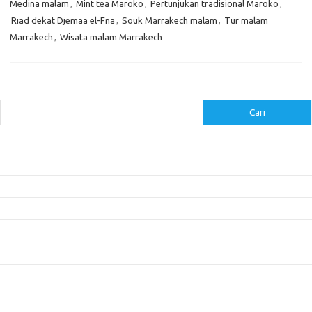
Medina malam
,
Mint tea Maroko
,
Pertunjukan tradisional Maroko
,
Riad dekat Djemaa el-Fna
,
Souk Marrakech malam
,
Tur malam
Marrakech
,
Wisata malam Marrakech
Cari
Cari
Pos-pos Terbaru
Inovasi Augmented Reality dalam Dunia Periklanan dan Pemasaran
Peran Video Livestream dalam Meningkatkan Engagement di Media Sosial
Bagaimana Meme Mengubah Wajah Konten Viral?
Membangun Kepercayaan Pelanggan Melalui Desain Web yang Profesional
Menjaga Konsistensi Brand di Berbagai Platform Media Digital
Komentar Terbaru
Tidak ada komentar untuk ditampilkan.