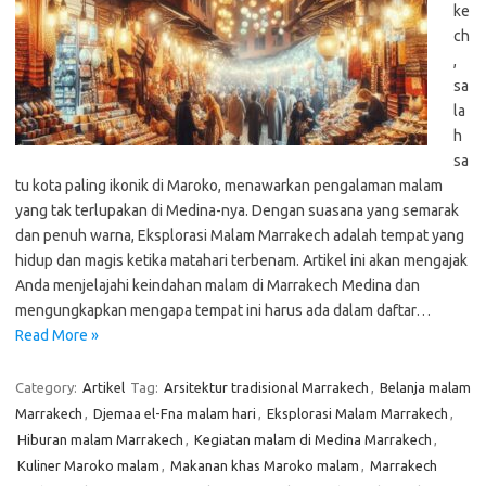
ke
ch
,
sa
la
h
sa
tu kota paling ikonik di Maroko, menawarkan pengalaman malam
yang tak terlupakan di Medina-nya. Dengan suasana yang semarak
dan penuh warna, Eksplorasi Malam Marrakech adalah tempat yang
hidup dan magis ketika matahari terbenam. Artikel ini akan mengajak
Anda menjelajahi keindahan malam di Marrakech Medina dan
mengungkapkan mengapa tempat ini harus ada dalam daftar…
Read More »
Category:
Artikel
Tag:
Arsitektur tradisional Marrakech
,
Belanja malam
Marrakech
,
Djemaa el-Fna malam hari
,
Eksplorasi Malam Marrakech
,
Hiburan malam Marrakech
,
Kegiatan malam di Medina Marrakech
,
Kuliner Maroko malam
,
Makanan khas Maroko malam
,
Marrakech