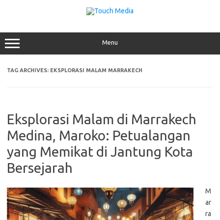
Skip
to
content
Menu
TAG ARCHIVES:
EKSPLORASI MALAM MARRAKECH
Eksplorasi Malam di Marrakech
Medina, Maroko: Petualangan
yang Memikat di Jantung Kota
Bersejarah
M
ar
ra