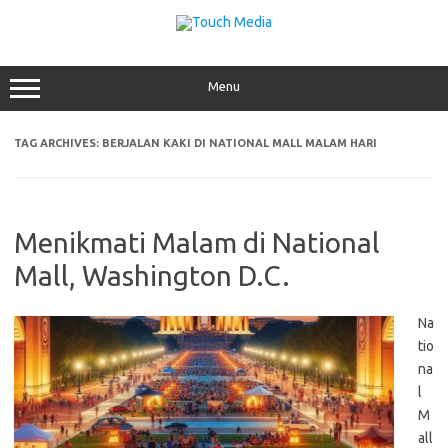
Skip
to
content
Menu
TAG ARCHIVES:
BERJALAN KAKI DI NATIONAL MALL MALAM HARI
Menikmati Malam di National
Mall, Washington D.C.
Na
tio
na
l
M
all