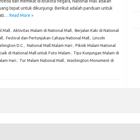
Mem
rbeda dan memikat di ibukota negara, National Mall adalah
Des
yang tepat untuk dikunjungi. Berikut adalah panduan untuk
ati…
Read More »
Men
Medi
l Mall
,
Aktivitas Malam di National Mall
,
Berjalan Kaki di National
Kom
ll
,
Festival dan Pertunjukan Cahaya National Mall
,
Lincoln
Tid
hington D.C.
,
National Mall Malam Hari
,
Piknik Malam National
aik di National Mall untuk Foto Malam
,
Tips Kunjungan Malam di
Pai
alam Hari
,
Tur Malam National Mall
,
Washington Monument di