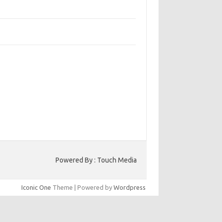
bangun Kepercayaan Pelanggan Melalui
ain Web yang Profesional
jaga Konsistensi Brand di Berbagai Platform
a Digital
entar Terbaru
ak ada komentar untuk ditampilkan.
to HK
Powered By : Touch Media
Iconic One
Theme | Powered by
Wordpress