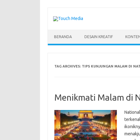
Skip
to
content
BERANDA
DESAIN KREATIF
KONTEN
TAG ARCHIVES:
TIPS KUNJUNGAN MALAM DI NA
Menikmati Malam di N
National
terkena
ikonikn
menakju