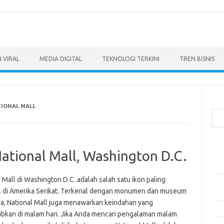
 VIRAL
MEDIA DIGITAL
TEKNOLOGI TERKINI
TREN BISNIS
Cari
TIONAL MALL
Pos
ational Mall, Washington D.C.
Ino
dan
 Mall di Washington D.C. adalah salah satu ikon paling
Per
l di Amerika Serikat. Terkenal dengan monumen dan museum
Eng
ya, National Mall juga menawarkan keindahan yang
Bag
bkan di malam hari. Jika Anda mencari pengalaman malam