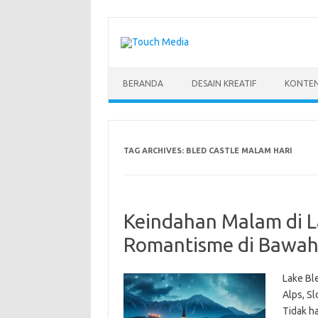
Skip
to
content
BERANDA
DESAIN KREATIF
KONTEN
TAG ARCHIVES:
BLED CASTLE MALAM HARI
Keindahan Malam di L
Romantisme di Bawah
Lake Bl
Alps, S
Tidak ha