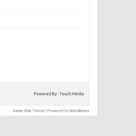
bangun Kepercayaan Pelanggan Melalui
ain Web yang Profesional
jaga Konsistensi Brand di Berbagai Platform
a Digital
entar Terbaru
ak ada komentar untuk ditampilkan.
to HK
Powered By : Touch Media
Iconic One
Theme | Powered by
Wordpress