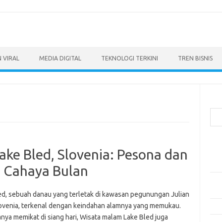
 VIRAL
MEDIA DIGITAL
TEKNOLOGI TERKINI
TREN BISNIS
Cari
Pos
ake Bled, Slovenia: Pesona dan
Ino
dan
 Cahaya Bulan
Per
Eng
ed, sebuah danau yang terletak di kawasan pegunungan Julian
lovenia, terkenal dengan keindahan alamnya yang memukau.
Bag
nya memikat di siang hari, Wisata malam Lake Bled juga