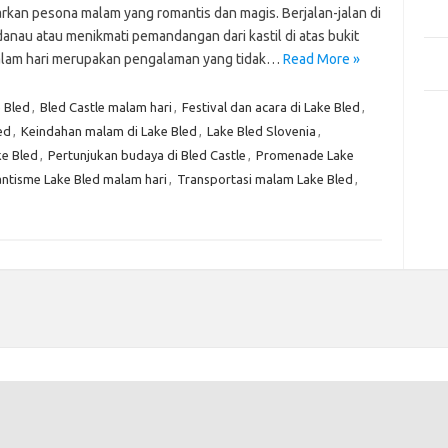
Mem
kan pesona malam yang romantis dan magis. Berjalan-jalan di
Des
danau atau menikmati pemandangan dari kastil di atas bukit
Men
lam hari merupakan pengalaman yang tidak…
Read More »
Medi
 Bled
,
Bled Castle malam hari
,
Festival dan acara di Lake Bled
,
Kom
ed
,
Keindahan malam di Lake Bled
,
Lake Bled Slovenia
,
Tid
ke Bled
,
Pertunjukan budaya di Bled Castle
,
Promenade Lake
Pai
tisme Lake Bled malam hari
,
Transportasi malam Lake Bled
,