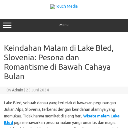
Skip
to
content
Menu
Keindahan Malam di Lake Bled,
Slovenia: Pesona dan
Romantisme di Bawah Cahaya
Bulan
By
Admin
|
25 Juni 2024
Lake Bled, sebuah danau yang terletak di kawasan pegunungan
Julian Alps, Slovenia, terkenal dengan keindahan alamnya yang
memukau. Tidak hanya memikat di siang hari,
Wisata malam Lake
Bled
juga menawarkan pesona malam yang romantis dan magis.