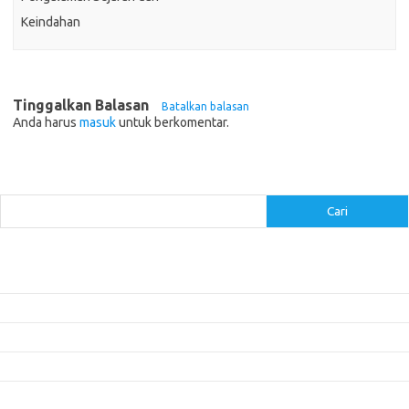
Keindahan
Tinggalkan Balasan
Batalkan balasan
Anda harus
masuk
untuk berkomentar.
Cari
Cari
Pos-pos Terbaru
Inovasi Augmented Reality dalam Dunia Periklanan dan Pemasaran
Peran Video Livestream dalam Meningkatkan Engagement di Media Sosial
Bagaimana Meme Mengubah Wajah Konten Viral?
Membangun Kepercayaan Pelanggan Melalui Desain Web yang Profesional
Menjaga Konsistensi Brand di Berbagai Platform Media Digital