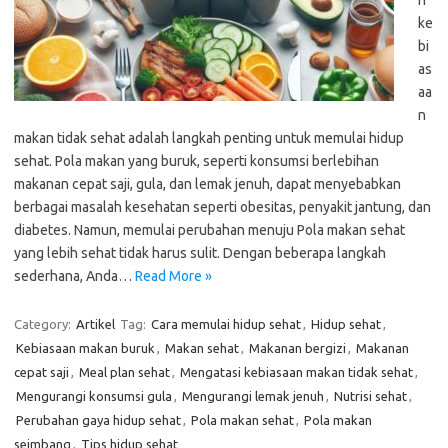
h
ke
bi
as
aa
n
makan tidak sehat adalah langkah penting untuk memulai hidup
sehat. Pola makan yang buruk, seperti konsumsi berlebihan
makanan cepat saji, gula, dan lemak jenuh, dapat menyebabkan
berbagai masalah kesehatan seperti obesitas, penyakit jantung, dan
diabetes. Namun, memulai perubahan menuju Pola makan sehat
yang lebih sehat tidak harus sulit. Dengan beberapa langkah
sederhana, Anda…
Read More »
Category:
Artikel
Tag:
Cara memulai hidup sehat
,
Hidup sehat
,
Kebiasaan makan buruk
,
Makan sehat
,
Makanan bergizi
,
Makanan
cepat saji
,
Meal plan sehat
,
Mengatasi kebiasaan makan tidak sehat
,
Mengurangi konsumsi gula
,
Mengurangi lemak jenuh
,
Nutrisi sehat
,
Perubahan gaya hidup sehat
,
Pola makan sehat
,
Pola makan
seimbang
,
Tips hidup sehat