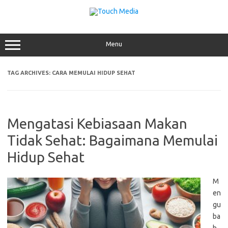
Skip
to
content
Menu
TAG ARCHIVES:
CARA MEMULAI HIDUP SEHAT
Mengatasi Kebiasaan Makan
Tidak Sehat: Bagaimana Memulai
Hidup Sehat
M
en
gu
ba