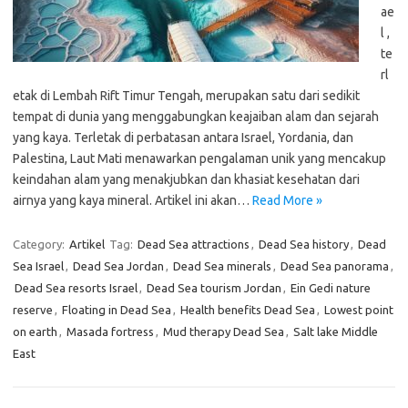
ae
l ,
te
rl
etak di Lembah Rift Timur Tengah, merupakan satu dari sedikit
tempat di dunia yang menggabungkan keajaiban alam dan sejarah
yang kaya. Terletak di perbatasan antara Israel, Yordania, dan
Palestina, Laut Mati menawarkan pengalaman unik yang mencakup
keindahan alam yang menakjubkan dan khasiat kesehatan dari
airnya yang kaya mineral. Artikel ini akan…
Read More »
Category:
Artikel
Tag:
Dead Sea attractions
,
Dead Sea history
,
Dead
Sea Israel
,
Dead Sea Jordan
,
Dead Sea minerals
,
Dead Sea panorama
,
Dead Sea resorts Israel
,
Dead Sea tourism Jordan
,
Ein Gedi nature
reserve
,
Floating in Dead Sea
,
Health benefits Dead Sea
,
Lowest point
on earth
,
Masada fortress
,
Mud therapy Dead Sea
,
Salt lake Middle
East