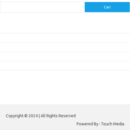
Cari
Pos-pos Terbaru
Inovasi Augmented Reality dalam Dunia Periklanan dan Pemasaran
Peran Video Livestream dalam Meningkatkan Engagement di Media Sosial
Bagaimana Meme Mengubah Wajah Konten Viral?
Membangun Kepercayaan Pelanggan Melalui Desain Web yang Profesional
Menjaga Konsistensi Brand di Berbagai Platform Media Digital
Komentar Terbaru
Tidak ada komentar untuk ditampilkan.
Paito HK
Copyright © 2024 | All Rights Reserved
Powered By : Touch Media