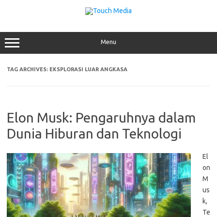
Skip
to
content
Menu
TAG ARCHIVES:
EKSPLORASI LUAR ANGKASA
Elon Musk: Pengaruhnya dalam
Dunia Hiburan dan Teknologi
El
on
M
us
k,
Te