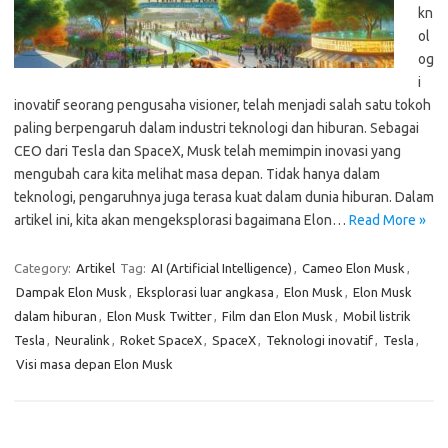
kn
ol
og
i
inovatif seorang pengusaha visioner, telah menjadi salah satu tokoh
paling berpengaruh dalam industri teknologi dan hiburan. Sebagai
CEO dari Tesla dan SpaceX, Musk telah memimpin inovasi yang
mengubah cara kita melihat masa depan. Tidak hanya dalam
teknologi, pengaruhnya juga terasa kuat dalam dunia hiburan. Dalam
artikel ini, kita akan mengeksplorasi bagaimana Elon…
Read More »
Category:
Artikel
Tag:
AI (Artificial Intelligence)
,
Cameo Elon Musk
,
Dampak Elon Musk
,
Eksplorasi luar angkasa
,
Elon Musk
,
Elon Musk
dalam hiburan
,
Elon Musk Twitter
,
Film dan Elon Musk
,
Mobil listrik
Tesla
,
Neuralink
,
Roket SpaceX
,
SpaceX
,
Teknologi inovatif
,
Tesla
,
Visi masa depan Elon Musk
Cari