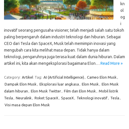
kn
ol
og
i
inovatif seorang pengusaha visioner, telah menjadi salah satu tokoh
paling berpengaruh dalam industri teknologi dan hiburan. Sebagai
CEO dari Tesla dan SpaceX, Musk telah memimpin inovasi yang
mengubah cara kita melihat masa depan. Tidak hanya dalam
teknologi, pengaruhnya juga terasa kuat dalam dunia hiburan. Dalam
artikel ini, kita akan mengeksplorasi bagaimana Elon…
Read More »
Category:
Artikel
Tag:
AI (Artificial Intelligence)
,
Cameo Elon Musk
,
Dampak Elon Musk
,
Eksplorasi luar angkasa
,
Elon Musk
,
Elon Musk
dalam hiburan
,
Elon Musk Twitter
,
Film dan Elon Musk
,
Mobil listrik
Tesla
,
Neuralink
,
Roket SpaceX
,
SpaceX
,
Teknologi inovatif
,
Tesla
,
Visi masa depan Elon Musk
Cari