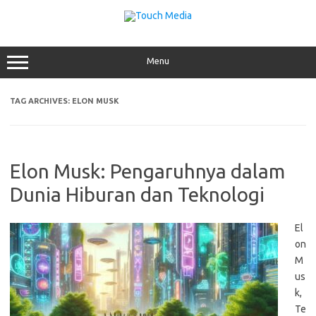
Skip
to
content
Menu
TAG ARCHIVES:
ELON MUSK
Elon Musk: Pengaruhnya dalam
Dunia Hiburan dan Teknologi
El
on
M
us
k,
Te