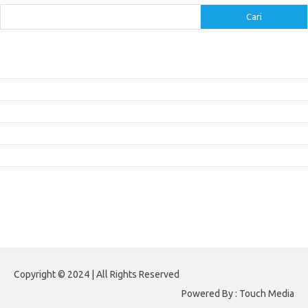
Cari
Pos-pos Terbaru
Inovasi Augmented Reality dalam Dunia Periklanan dan Pemasaran
Peran Video Livestream dalam Meningkatkan Engagement di Media Sosial
Bagaimana Meme Mengubah Wajah Konten Viral?
Membangun Kepercayaan Pelanggan Melalui Desain Web yang Profesional
Menjaga Konsistensi Brand di Berbagai Platform Media Digital
Komentar Terbaru
Tidak ada komentar untuk ditampilkan.
Paito HK
Copyright © 2024 | All Rights Reserved
Powered By : Touch Media