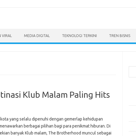
 VIRAL
MEDIA DIGITAL
TEKNOLOGI TERKINI
TREN BISNIS
Cari
Pos
inasi Klub Malam Paling Hits
Ino
dan
Per
Eng
, kota yang selalu dipenuhi dengan gemerlap kehidupan
menawarkan berbagai pilihan bagi para penikmat hiburan. Di
Bag
sekian banyak Klub malam, The Brotherhood muncul sebagai