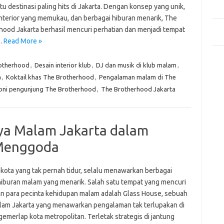
Mem
tu destinasi paling hits di Jakarta. Dengan konsep yang unik,
Des
interior yang memukau, dan berbagai hiburan menarik, The
Men
hood Jakarta berhasil mencuri perhatian dan menjadi tempat
Medi
…
Read More »
Kom
rotherhood
,
Desain interior klub
,
DJ dan musik di klub malam
,
Tid
a
,
Koktail khas The Brotherhood
,
Pengalaman malam di The
Pai
oni pengunjung The Brotherhood
,
The Brotherhood Jakarta
ya Malam Jakarta dalam
 Menggoda
 kota yang tak pernah tidur, selalu menawarkan berbagai
 hiburan malam yang menarik. Salah satu tempat yang mencuri
an para pecinta kehidupan malam adalah Glass House, sebuah
lam Jakarta yang menawarkan pengalaman tak terlupakan di
emerlap kota metropolitan. Terletak strategis di jantung