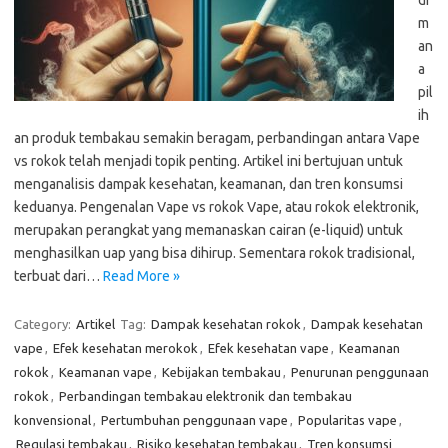
di
m
an
a
pil
ih
an produk tembakau semakin beragam, perbandingan antara Vape
vs rokok telah menjadi topik penting. Artikel ini bertujuan untuk
menganalisis dampak kesehatan, keamanan, dan tren konsumsi
keduanya. Pengenalan Vape vs rokok Vape, atau rokok elektronik,
merupakan perangkat yang memanaskan cairan (e-liquid) untuk
menghasilkan uap yang bisa dihirup. Sementara rokok tradisional,
terbuat dari…
Read More »
Category:
Artikel
Tag:
Dampak kesehatan rokok
,
Dampak kesehatan
vape
,
Efek kesehatan merokok
,
Efek kesehatan vape
,
Keamanan
rokok
,
Keamanan vape
,
Kebijakan tembakau
,
Penurunan penggunaan
rokok
,
Perbandingan tembakau elektronik dan tembakau
konvensional
,
Pertumbuhan penggunaan vape
,
Popularitas vape
,
Regulasi tembakau
,
Risiko kesehatan tembakau
,
Tren konsumsi