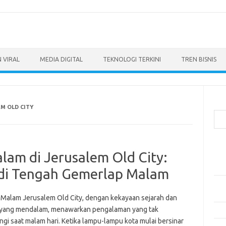
 VIRAL
MEDIA DIGITAL
TEKNOLOGI TERKINI
TREN BISNIS
Cari
M OLD CITY
Pos
lam di Jerusalem Old City:
Ino
dan
 di Tengah Gemerlap Malam
Per
Eng
 Malam Jerusalem Old City, dengan kekayaan sejarah dan
yang mendalam, menawarkan pengalaman yang tak
Bag
ngi saat malam hari. Ketika lampu-lampu kota mulai bersinar