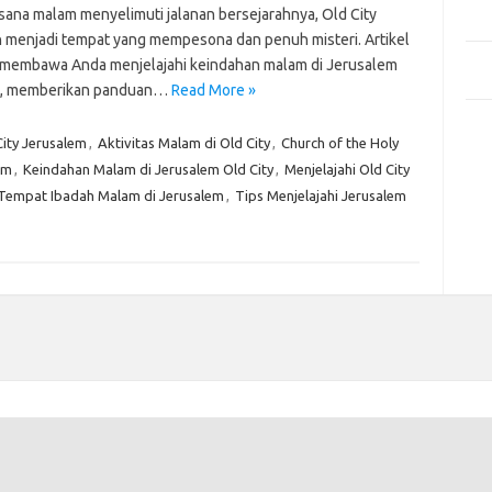
Mem
sana malam menyelimuti jalanan bersejarahnya, Old City
Des
 menjadi tempat yang mempesona dan penuh misteri. Artikel
Men
n membawa Anda menjelajahi keindahan malam di Jerusalem
Medi
y, memberikan panduan…
Read More »
Kom
ity Jerusalem
,
Aktivitas Malam di Old City
,
Church of the Holy
Tid
em
,
Keindahan Malam di Jerusalem Old City
,
Menjelajahi Old City
Pai
Tempat Ibadah Malam di Jerusalem
,
Tips Menjelajahi Jerusalem