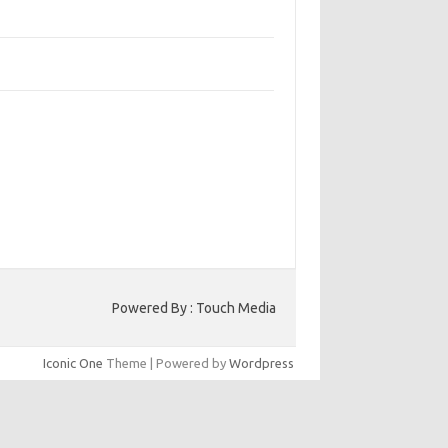
bangun Kepercayaan Pelanggan Melalui
ain Web yang Profesional
jaga Konsistensi Brand di Berbagai Platform
a Digital
entar Terbaru
ak ada komentar untuk ditampilkan.
to HK
Powered By : Touch Media
Iconic One
Theme | Powered by
Wordpress