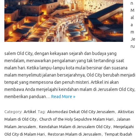
n
M
al
a
m
Je
ru
salem Old City, dengan kekayaan sejarah dan budaya yang
mendalam, menawarkan pengalaman yang tak tertandingi saat
malam hari. Ketika lampu-lampu kota mulai bersinar dan suasana
malam menyelimuti jalanan bersejarahnya, Old City berubah menjadi
tempat yang mempesona dan penuh misteri. Artikel ini akan
membawa Anda menjelajahi keindahan malam di Jerusalem Old City,
memberikan panduan…
Read More »
Category:
Artikel
Tag:
Akomodasi Dekat Old City Jerusalem
,
Aktivitas
Malam di Old City
,
Church of the Holy Sepulchre Malam Hari
,
Jalanan
Malam Jerusalem
,
Keindahan Malam di Jerusalem Old City
,
Menjelajahi
Old City di Malam Hari
,
Restoran Malam di Jerusalem
,
Tempat Ibadah