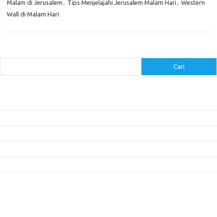
Malam di Jerusalem
,
Tips Menjelajahi Jerusalem Malam Hari
,
Western
Wall di Malam Hari
Cari
Cari
Pos-pos Terbaru
Inovasi Augmented Reality dalam Dunia Periklanan dan Pemasaran
Peran Video Livestream dalam Meningkatkan Engagement di Media Sosial
Bagaimana Meme Mengubah Wajah Konten Viral?
Membangun Kepercayaan Pelanggan Melalui Desain Web yang Profesional
Menjaga Konsistensi Brand di Berbagai Platform Media Digital
Komentar Terbaru
Tidak ada komentar untuk ditampilkan.
Paito HK