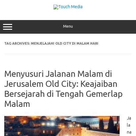
Skip
to
content
Menu
TAG ARCHIVES:
MENJELAJAHI OLD CITY DI MALAM HARI
Menyusuri Jalanan Malam di
Jerusalem Old City: Keajaiban
Bersejarah di Tengah Gemerlap
Malam
Ja
la
na