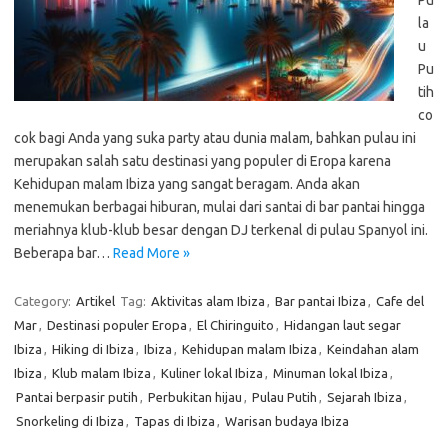
Pu
la
u
Pu
tih
co
cok bagi Anda yang suka party atau dunia malam, bahkan pulau ini
merupakan salah satu destinasi yang populer di Eropa karena
Kehidupan malam Ibiza yang sangat beragam. Anda akan
menemukan berbagai hiburan, mulai dari santai di bar pantai hingga
meriahnya klub-klub besar dengan DJ terkenal di pulau Spanyol ini.
Beberapa bar…
Read More »
Category:
Artikel
Tag:
Aktivitas alam Ibiza
,
Bar pantai Ibiza
,
Cafe del
Mar
,
Destinasi populer Eropa
,
El Chiringuito
,
Hidangan laut segar
Ibiza
,
Hiking di Ibiza
,
Ibiza
,
Kehidupan malam Ibiza
,
Keindahan alam
Ibiza
,
Klub malam Ibiza
,
Kuliner lokal Ibiza
,
Minuman lokal Ibiza
,
Pantai berpasir putih
,
Perbukitan hijau
,
Pulau Putih
,
Sejarah Ibiza
,
Snorkeling di Ibiza
,
Tapas di Ibiza
,
Warisan budaya Ibiza