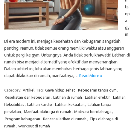
n
ta
np
a
gy
m
Di era modern ini, menjaga kesehatan dan kebugaran sangatlah
penting. Namun, tidak semua orang memiliki waktu atau anggaran
untuk pergi ke gym. Untungnya, Anda tidak perlu khawatir! Latihan di
rumah bisa menjadi alternatif yang efektif dan menyenangkan.
Dalam artikel ini, kita akan membahas berbagai jenis latihan yang
dapat dilakukan di rumah, manfaatnya,…
Read More »
Category:
Artikel
Tag:
Gaya hidup sehat
,
Kebugaran tanpa gym
,
Kesehatan dan kebugaran
,
Latihan di rumah
,
Latihan efektif
,
Latihan
fleksibilitas
,
Latihan kardio
,
Latihan kekuatan
,
Latihan tanpa
peralatan
,
Manfaat olahraga di rumah
,
Motivasi berolahraga
,
Program kebugaran
,
Rencana latihan di rumah
,
Tips olahraga di
rumah
,
Workout di rumah