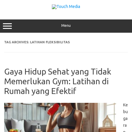
Skip
to
content
Menu
TAG ARCHIVES:
LATIHAN FLEKSIBILITAS
Gaya Hidup Sehat yang Tidak
Memerlukan Gym: Latihan di
Rumah yang Efektif
Ke
bu
ga
ra