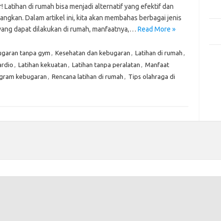
Mem
! Latihan di rumah bisa menjadi alternatif yang efektif dan
Des
ngkan. Dalam artikel ini, kita akan membahas berbagai jenis
Men
 yang dapat dilakukan di rumah, manfaatnya,…
Read More »
Medi
garan tanpa gym
,
Kesehatan dan kebugaran
,
Latihan di rumah
,
Kom
ardio
,
Latihan kekuatan
,
Latihan tanpa peralatan
,
Manfaat
Tid
gram kebugaran
,
Rencana latihan di rumah
,
Tips olahraga di
Pai