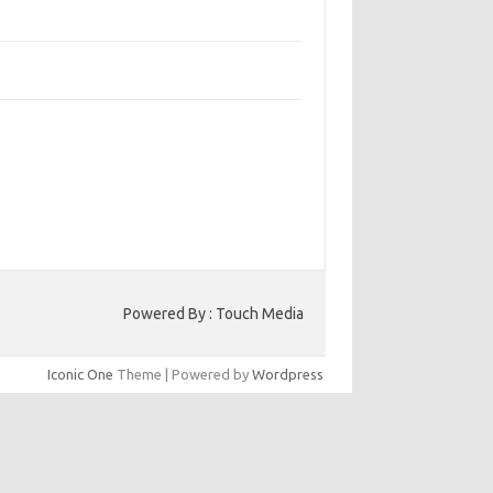
bangun Kepercayaan Pelanggan Melalui
ain Web yang Profesional
jaga Konsistensi Brand di Berbagai Platform
a Digital
entar Terbaru
ak ada komentar untuk ditampilkan.
to HK
Powered By : Touch Media
Iconic One
Theme | Powered by
Wordpress