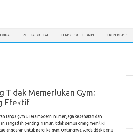
 VIRAL
MEDIA DIGITAL
TEKNOLOGI TERKINI
TREN BISNIS
Cari
Pos
ng Tidak Memerlukan Gym:
Ino
dan
 Efektif
Per
Eng
an tanpa gym Di era modern ini, menjaga kesehatan dan
an sangatlah penting. Namun, tidak semua orang memiliki
Bag
tau anggaran untuk pergi ke gym. Untungnya, Anda tidak perlu