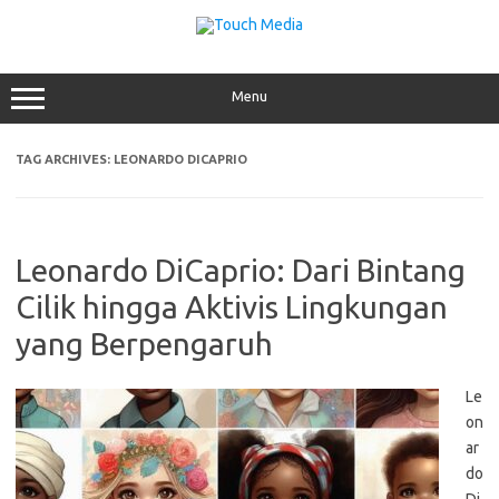
Skip
to
content
Menu
TAG ARCHIVES:
LEONARDO DICAPRIO
Leonardo DiCaprio: Dari Bintang
Cilik hingga Aktivis Lingkungan
yang Berpengaruh
Le
on
ar
do