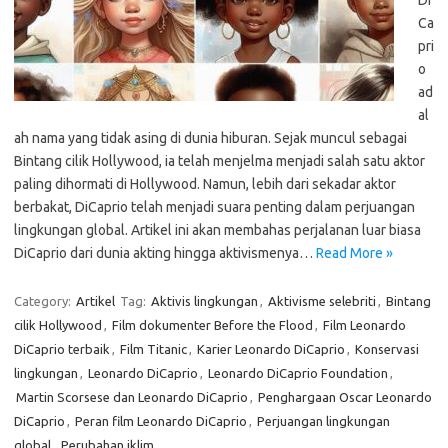
Di
Ca
pri
o
ad
al
ah nama yang tidak asing di dunia hiburan. Sejak muncul sebagai
Bintang cilik Hollywood, ia telah menjelma menjadi salah satu aktor
paling dihormati di Hollywood. Namun, lebih dari sekadar aktor
berbakat, DiCaprio telah menjadi suara penting dalam perjuangan
lingkungan global. Artikel ini akan membahas perjalanan luar biasa
DiCaprio dari dunia akting hingga aktivismenya…
Read More »
Category:
Artikel
Tag:
Aktivis lingkungan
,
Aktivisme selebriti
,
Bintang
cilik Hollywood
,
Film dokumenter Before the Flood
,
Film Leonardo
DiCaprio terbaik
,
Film Titanic
,
Karier Leonardo DiCaprio
,
Konservasi
lingkungan
,
Leonardo DiCaprio
,
Leonardo DiCaprio Foundation
,
Martin Scorsese dan Leonardo DiCaprio
,
Penghargaan Oscar Leonardo
DiCaprio
,
Peran film Leonardo DiCaprio
,
Perjuangan lingkungan
global
,
Perubahan iklim