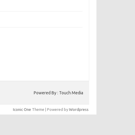
bangun Kepercayaan Pelanggan Melalui
ain Web yang Profesional
jaga Konsistensi Brand di Berbagai Platform
a Digital
entar Terbaru
ak ada komentar untuk ditampilkan.
to HK
Powered By : Touch Media
Iconic One
Theme | Powered by
Wordpress