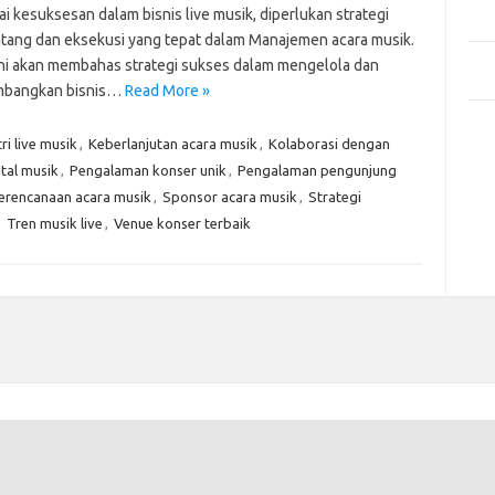
Mem
 kesuksesan dalam bisnis live musik, diperlukan strategi
Des
tang dan eksekusi yang tepat dalam Manajemen acara musik.
Men
 ini akan membahas strategi sukses dalam mengelola dan
Medi
bangkan bisnis…
Read More »
Kom
ri live musik
,
Keberlanjutan acara musik
,
Kolaborasi dengan
Tid
tal musik
,
Pengalaman konser unik
,
Pengalaman pengunjung
Pai
erencanaan acara musik
,
Sponsor acara musik
,
Strategi
,
Tren musik live
,
Venue konser terbaik