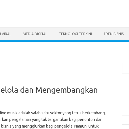
 VIRAL
MEDIA DIGITAL
TEKNOLOGI TERKINI
TREN BISNIS
Cari
Pos
ngelola dan Mengembangkan
Ino
dan
Per
Eng
 live musik adalah salah satu sektor yang terus berkembang,
kan pengalaman yang tak tergantikan bagi penonton dan
Bag
 bisnis yang menggiurkan bagi pengelola. Namun, untuk