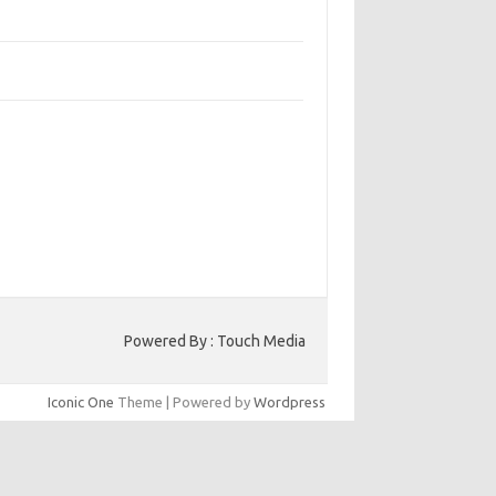
bangun Kepercayaan Pelanggan Melalui
ain Web yang Profesional
jaga Konsistensi Brand di Berbagai Platform
a Digital
entar Terbaru
ak ada komentar untuk ditampilkan.
to HK
Powered By : Touch Media
Iconic One
Theme | Powered by
Wordpress