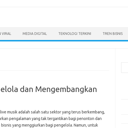
 VIRAL
MEDIA DIGITAL
TEKNOLOGI TERKINI
TREN BISNIS
Cari
Pos
ngelola dan Mengembangkan
Ino
dan
Per
Eng
 live musik adalah salah satu sektor yang terus berkembang,
kan pengalaman yang tak tergantikan bagi penonton dan
Bag
 bisnis yang menggiurkan bagi pengelola. Namun, untuk