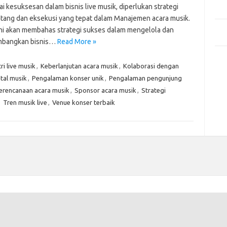
Mem
 kesuksesan dalam bisnis live musik, diperlukan strategi
Des
tang dan eksekusi yang tepat dalam Manajemen acara musik.
Men
 ini akan membahas strategi sukses dalam mengelola dan
Medi
bangkan bisnis…
Read More »
Kom
ri live musik
,
Keberlanjutan acara musik
,
Kolaborasi dengan
Tid
tal musik
,
Pengalaman konser unik
,
Pengalaman pengunjung
Pai
erencanaan acara musik
,
Sponsor acara musik
,
Strategi
,
Tren musik live
,
Venue konser terbaik