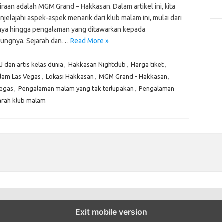
Mem
raan adalah MGM Grand – Hakkasan. Dalam artikel ini, kita
Des
jelajahi aspek-aspek menarik dari klub malam ini, mulai dari
Men
nya hingga pengalaman yang ditawarkan kepada
Medi
ungnya. Sejarah dan…
Read More »
Kom
J dan artis kelas dunia
,
Hakkasan Nightclub
,
Harga tiket
,
Tid
lam Las Vegas
,
Lokasi Hakkasan
,
MGM Grand - Hakkasan
,
Pai
egas
,
Pengalaman malam yang tak terlupakan
,
Pengalaman
arah klub malam
Exit mobile version