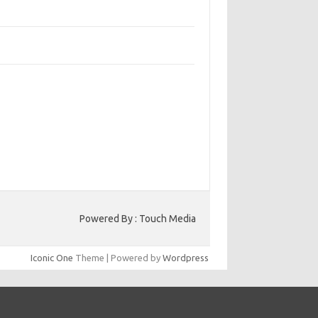
bangun Kepercayaan Pelanggan Melalui
ain Web yang Profesional
jaga Konsistensi Brand di Berbagai Platform
a Digital
entar Terbaru
ak ada komentar untuk ditampilkan.
to HK
Powered By : Touch Media
Iconic One
Theme | Powered by
Wordpress