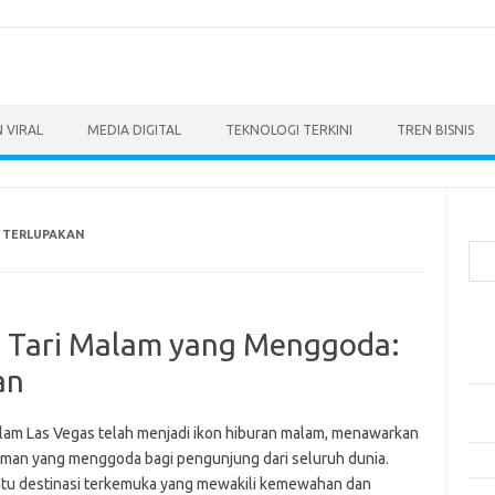
 VIRAL
MEDIA DIGITAL
TEKNOLOGI TERKINI
TREN BISNIS
Cari
 TERLUPAKAN
Pos
s Tari Malam yang Menggoda:
Ino
dan
an
Per
Eng
lam Las Vegas telah menjadi ikon hiburan malam, menawarkan
man yang menggoda bagi pengunjung dari seluruh dunia.
Bag
atu destinasi terkemuka yang mewakili kemewahan dan