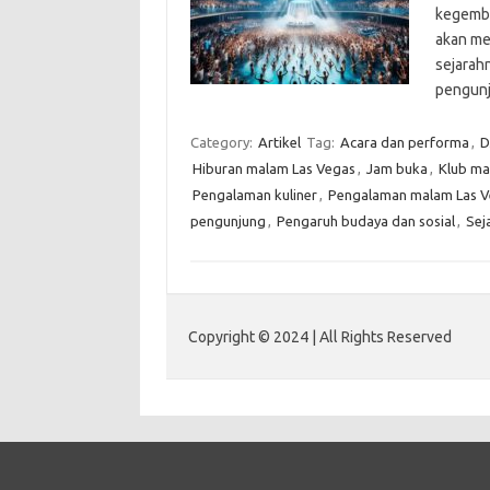
kegembi
akan men
sejarah
pengunj
Category:
Artikel
Tag:
Acara dan performa
,
D
Hiburan malam Las Vegas
,
Jam buka
,
Klub ma
Pengalaman kuliner
,
Pengalaman malam Las V
pengunjung
,
Pengaruh budaya dan sosial
,
Sej
Copyright © 2024 | All Rights Reserved