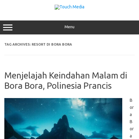
Skip
to
content
Menu
TAG ARCHIVES:
RESORT DI BORA BORA
Menjelajah Keindahan Malam di
Bora Bora, Polinesia Prancis
B
or
a
B
or
a