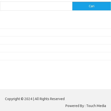
Cari
Pos-pos Terbaru
Inovasi Augmented Reality dalam Dunia Periklanan dan Pemasaran
Peran Video Livestream dalam Meningkatkan Engagement di Media Sosial
Bagaimana Meme Mengubah Wajah Konten Viral?
Membangun Kepercayaan Pelanggan Melalui Desain Web yang Profesional
Menjaga Konsistensi Brand di Berbagai Platform Media Digital
Komentar Terbaru
Tidak ada komentar untuk ditampilkan.
Paito HK
Copyright © 2024 | All Rights Reserved
Powered By : Touch Media