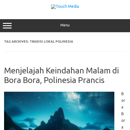
Skip
to
content
Menu
TAG ARCHIVES:
TRADISI LOKAL POLINESIA
Menjelajah Keindahan Malam di
Bora Bora, Polinesia Prancis
B
or
a
B
or
a