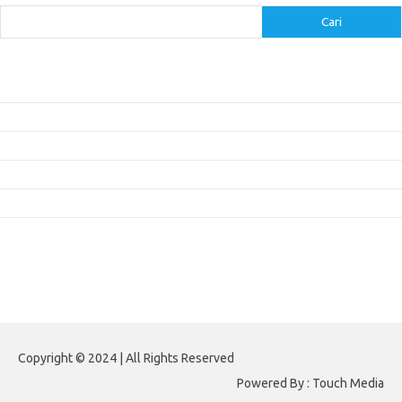
Cari
Pos-pos Terbaru
Inovasi Augmented Reality dalam Dunia Periklanan dan Pemasaran
Peran Video Livestream dalam Meningkatkan Engagement di Media Sosial
Bagaimana Meme Mengubah Wajah Konten Viral?
Membangun Kepercayaan Pelanggan Melalui Desain Web yang Profesional
Menjaga Konsistensi Brand di Berbagai Platform Media Digital
Komentar Terbaru
Tidak ada komentar untuk ditampilkan.
Paito HK
Copyright © 2024 | All Rights Reserved
Powered By : Touch Media