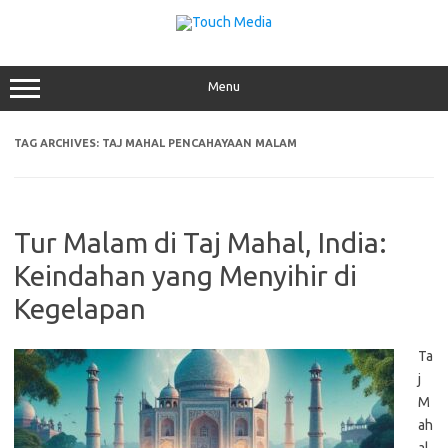
Skip
to
content
Menu
TAG ARCHIVES:
TAJ MAHAL PENCAHAYAAN MALAM
Tur Malam di Taj Mahal, India:
Keindahan yang Menyihir di
Kegelapan
Ta
j
M
ah