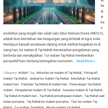
al,
ke
aj
ai
ba
n
arsitektur yang megah dan salah satu Situs Warisan Dunia UNESCO,
adalah ikon keindahan dan keagungan yang terletak di Agra, India.
Meskipun banyak wisatawan datang untuk melihat keajaiban ini di
siang hari, tur malam di Taj Mahal menawarkan pengalaman yang
berbeda dan menakjubkan. Tur malam Taj Mahal memberikan
perspektif baru tentang kemegahan monumen…
Read More »
Category:
Artikel
Tag:
Aktivitas tur malam di Taj Mahal
,
Fotografi
malam Taj Mahal
,
Jadwal tur malam Taj Mahal
,
Keindahan Taj Mahal
malam hari
,
Pantulan Taj Mahal di malam hari
,
Penerangan Taj Mahal
malam
,
Pengalaman malam di Taj Mahal
,
Suasana malam di Taj Mahal
,
Taj Mahal di malam hari
,
Taj Mahal pencahayaan malam
,
Taj Mahal saat
bulan purnama
,
Taj Mahal tur malam purnama
,
Tips tur malam Taj
Mahal
,
Tur malam Taj Mahal
,
Wisata malam Taj Mahal