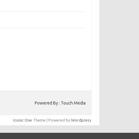
bangun Kepercayaan Pelanggan Melalui
ain Web yang Profesional
jaga Konsistensi Brand di Berbagai Platform
a Digital
entar Terbaru
ak ada komentar untuk ditampilkan.
to HK
Powered By : Touch Media
Iconic One
Theme | Powered by
Wordpress