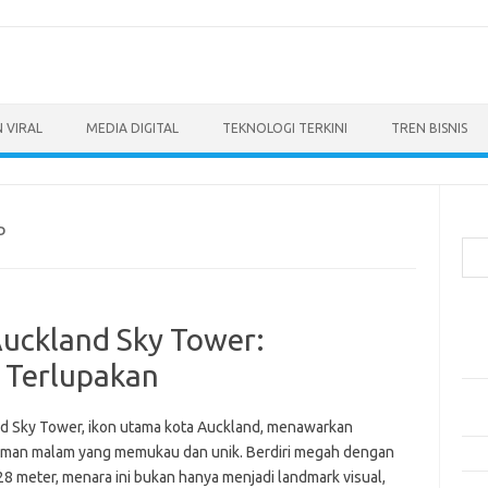
 VIRAL
MEDIA DIGITAL
TEKNOLOGI TERKINI
TREN BISNIS
Cari
D
Pos
uckland Sky Tower:
Ino
dan
 Terlupakan
Per
Eng
d Sky Tower, ikon utama kota Auckland, menawarkan
man malam yang memukau dan unik. Berdiri megah dengan
Bag
28 meter, menara ini bukan hanya menjadi landmark visual,