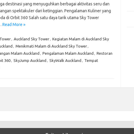
Mem
juga destinasi yang menyuguhkan berbagai aktivitas seru dan
Des
ngan spektakuler dari ketinggian. Pengalaman Kuliner yang
Men
a di Orbit 360 Salah satu daya tarik utama Sky Tower
Medi
…
Read More »
Kom
 Tower
,
Auckland Sky Tower
,
Kegiatan Malam di Auckland Sky
Tid
uckland
,
Menikmati Malam di Auckland Sky Tower
,
Pai
ngan Malam Auckland
,
Pengalaman Malam Auckland
,
Restoran
it 360
,
SkyJump Auckland
,
SkyWalk Auckland
,
Tempat
d