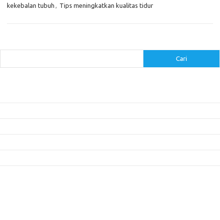
kekebalan tubuh
,
Tips meningkatkan kualitas tidur
Cari
Cari
Pos-pos Terbaru
Inovasi Augmented Reality dalam Dunia Periklanan dan Pemasaran
Peran Video Livestream dalam Meningkatkan Engagement di Media Sosial
Bagaimana Meme Mengubah Wajah Konten Viral?
Membangun Kepercayaan Pelanggan Melalui Desain Web yang Profesional
Menjaga Konsistensi Brand di Berbagai Platform Media Digital
Komentar Terbaru
Tidak ada komentar untuk ditampilkan.
Paito HK