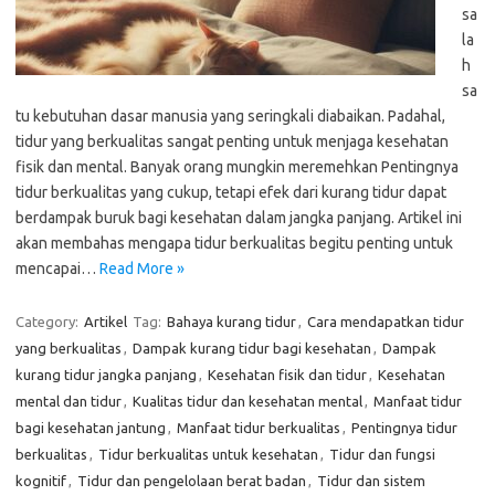
sa
la
h
sa
tu kebutuhan dasar manusia yang seringkali diabaikan. Padahal,
tidur yang berkualitas sangat penting untuk menjaga kesehatan
fisik dan mental. Banyak orang mungkin meremehkan Pentingnya
tidur berkualitas yang cukup, tetapi efek dari kurang tidur dapat
berdampak buruk bagi kesehatan dalam jangka panjang. Artikel ini
akan membahas mengapa tidur berkualitas begitu penting untuk
mencapai…
Read More »
Category:
Artikel
Tag:
Bahaya kurang tidur
,
Cara mendapatkan tidur
yang berkualitas
,
Dampak kurang tidur bagi kesehatan
,
Dampak
kurang tidur jangka panjang
,
Kesehatan fisik dan tidur
,
Kesehatan
mental dan tidur
,
Kualitas tidur dan kesehatan mental
,
Manfaat tidur
bagi kesehatan jantung
,
Manfaat tidur berkualitas
,
Pentingnya tidur
berkualitas
,
Tidur berkualitas untuk kesehatan
,
Tidur dan fungsi
kognitif
,
Tidur dan pengelolaan berat badan
,
Tidur dan sistem