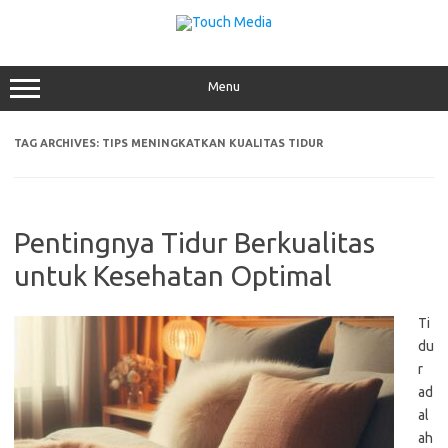
Skip
to
content
Menu
TAG ARCHIVES:
TIPS MENINGKATKAN KUALITAS TIDUR
Pentingnya Tidur Berkualitas
untuk Kesehatan Optimal
Ti
du
r
ad
al
ah