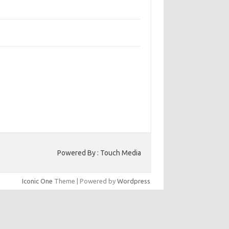
bangun Kepercayaan Pelanggan Melalui
ain Web yang Profesional
jaga Konsistensi Brand di Berbagai Platform
a Digital
entar Terbaru
ak ada komentar untuk ditampilkan.
to HK
Powered By : Touch Media
Iconic One
Theme | Powered by
Wordpress