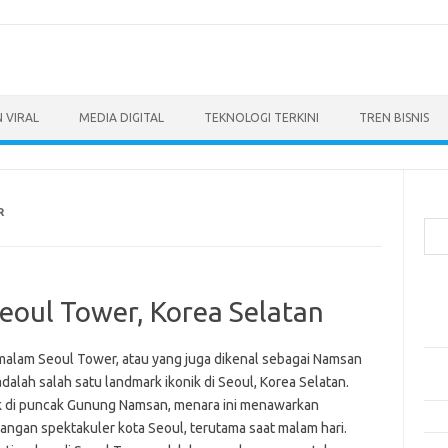
 VIRAL
MEDIA DIGITAL
TEKNOLOGI TERKINI
TREN BISNIS
Cari
R
Pos
eoul Tower, Korea Selatan
Ino
dan
malam Seoul Tower, atau yang juga dikenal sebagai Namsan
Per
dalah salah satu landmark ikonik di Seoul, Korea Selatan.
Eng
k di puncak Gunung Namsan, menara ini menawarkan
Bag
ngan spektakuler kota Seoul, terutama saat malam hari.