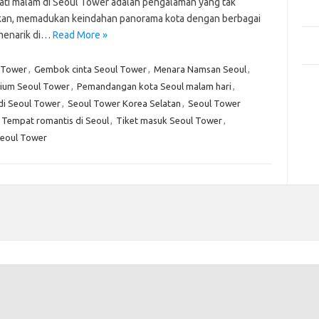
Mem
ti malam di Seoul Tower adalah pengalaman yang tak
Des
kan, memadukan keindahan panorama kota dengan berbagai
 menarik di…
Read More »
Men
Medi
l Tower
,
Gembok cinta Seoul Tower
,
Menara Namsan Seoul
,
Kom
ium Seoul Tower
,
Pemandangan kota Seoul malam hari
,
Tid
di Seoul Tower
,
Seoul Tower Korea Selatan
,
Seoul Tower
Tempat romantis di Seoul
,
Tiket masuk Seoul Tower
,
Pai
eoul Tower