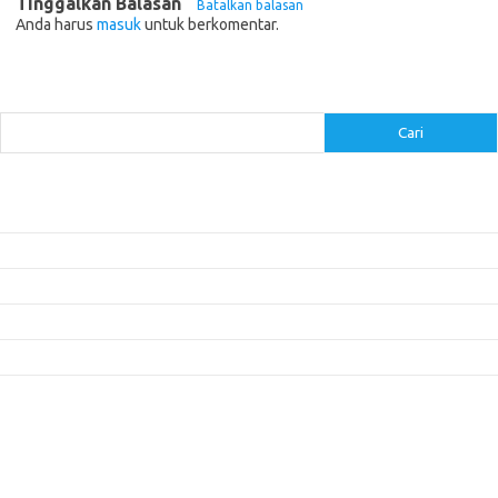
Tinggalkan Balasan
Batalkan balasan
Anda harus
masuk
untuk berkomentar.
Cari
Cari
Pos-pos Terbaru
Inovasi Augmented Reality dalam Dunia Periklanan dan Pemasaran
Peran Video Livestream dalam Meningkatkan Engagement di Media Sosial
Bagaimana Meme Mengubah Wajah Konten Viral?
Membangun Kepercayaan Pelanggan Melalui Desain Web yang Profesional
Menjaga Konsistensi Brand di Berbagai Platform Media Digital
Komentar Terbaru
Tidak ada komentar untuk ditampilkan.
Paito HK