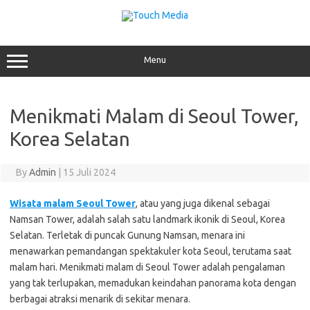
Skip
to
content
Menu
Menikmati Malam di Seoul Tower,
Korea Selatan
By
Admin
|
15 Juli 2024
Wisata malam Seoul Tower
, atau yang juga dikenal sebagai
Namsan Tower, adalah salah satu landmark ikonik di Seoul, Korea
Selatan. Terletak di puncak Gunung Namsan, menara ini
menawarkan pemandangan spektakuler kota Seoul, terutama saat
malam hari. Menikmati malam di Seoul Tower adalah pengalaman
yang tak terlupakan, memadukan keindahan panorama kota dengan
berbagai atraksi menarik di sekitar menara.