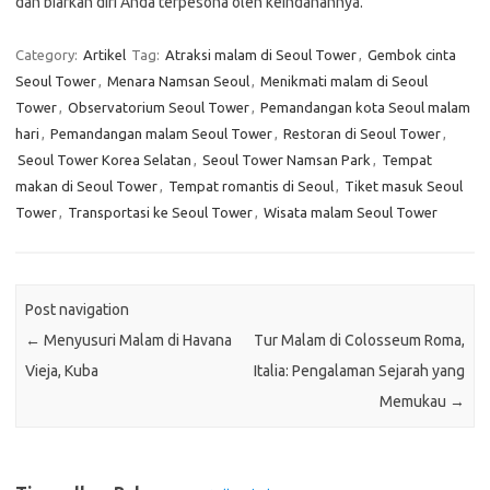
dan biarkan diri Anda terpesona oleh keindahannya.
Category:
Artikel
Tag:
Atraksi malam di Seoul Tower
,
Gembok cinta
Seoul Tower
,
Menara Namsan Seoul
,
Menikmati malam di Seoul
Tower
,
Observatorium Seoul Tower
,
Pemandangan kota Seoul malam
hari
,
Pemandangan malam Seoul Tower
,
Restoran di Seoul Tower
,
Seoul Tower Korea Selatan
,
Seoul Tower Namsan Park
,
Tempat
makan di Seoul Tower
,
Tempat romantis di Seoul
,
Tiket masuk Seoul
Tower
,
Transportasi ke Seoul Tower
,
Wisata malam Seoul Tower
Post navigation
←
Menyusuri Malam di Havana
Tur Malam di Colosseum Roma,
Vieja, Kuba
Italia: Pengalaman Sejarah yang
Memukau
→