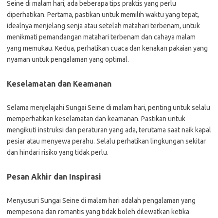
Seine di malam hari, ada beberapa tips praktis yang perlu
diperhatikan. Pertama, pastikan untuk memilih waktu yang tepat,
idealnya menjelang senja atau setelah matahari terbenam, untuk
menikmati pemandangan matahari terbenam dan cahaya malam
yang memukau. Kedua, perhatikan cuaca dan kenakan pakaian yang
nyaman untuk pengalaman yang optimal.
Keselamatan dan Keamanan
Selama menjelajahi Sungai Seine di malam hari, penting untuk selalu
memperhatikan keselamatan dan keamanan. Pastikan untuk
mengikuti instruksi dan peraturan yang ada, terutama saat naik kapal
pesiar atau menyewa perahu. Selalu perhatikan lingkungan sekitar
dan hindari risiko yang tidak perlu.
Pesan Akhir dan Inspirasi
Menyusuri Sungai Seine di malam hari adalah pengalaman yang
mempesona dan romantis yang tidak boleh dilewatkan ketika