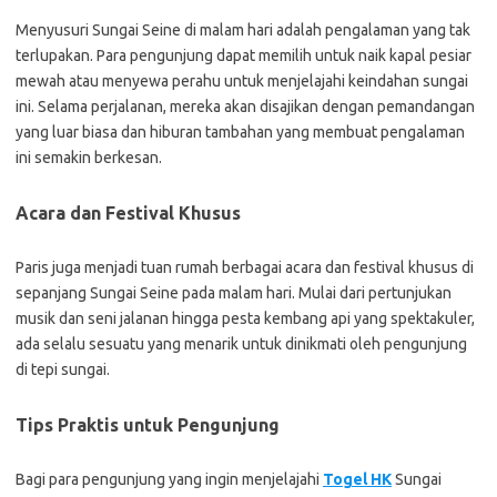
Menyusuri Sungai Seine di malam hari adalah pengalaman yang tak
terlupakan. Para pengunjung dapat memilih untuk naik kapal pesiar
mewah atau menyewa perahu untuk menjelajahi keindahan sungai
ini. Selama perjalanan, mereka akan disajikan dengan pemandangan
yang luar biasa dan hiburan tambahan yang membuat pengalaman
ini semakin berkesan.
Acara dan Festival Khusus
Paris juga menjadi tuan rumah berbagai acara dan festival khusus di
sepanjang Sungai Seine pada malam hari. Mulai dari pertunjukan
musik dan seni jalanan hingga pesta kembang api yang spektakuler,
ada selalu sesuatu yang menarik untuk dinikmati oleh pengunjung
di tepi sungai.
Tips Praktis untuk Pengunjung
Bagi para pengunjung yang ingin menjelajahi
Togel HK
Sungai