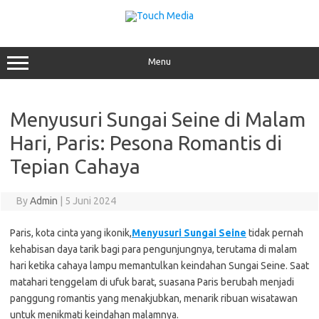
Skip
to
content
Menu
Menyusuri Sungai Seine di Malam
Hari, Paris: Pesona Romantis di
Tepian Cahaya
By
Admin
|
5 Juni 2024
Paris, kota cinta yang ikonik,
Menyusuri Sungai Seine
tidak pernah
kehabisan daya tarik bagi para pengunjungnya, terutama di malam
hari ketika cahaya lampu memantulkan keindahan Sungai Seine. Saat
matahari tenggelam di ufuk barat, suasana Paris berubah menjadi
panggung romantis yang menakjubkan, menarik ribuan wisatawan
untuk menikmati keindahan malamnya.