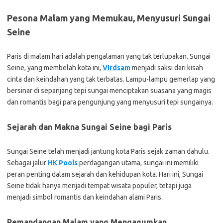
Pesona Malam yang Memukau, Menyusuri Sungai
Seine
Paris di malam hari adalah pengalaman yang tak terlupakan. Sungai
Seine, yang membelah kota ini,
Virdsam
menjadi saksi dari kisah
cinta dan keindahan yang tak terbatas. Lampu-lampu gemerlap yang
bersinar di sepanjang tepi sungai menciptakan suasana yang magis
dan romantis bagi para pengunjung yang menyusuri tepi sungainya.
Sejarah dan Makna Sungai Seine bagi Paris
Sungai Seine telah menjadi jantung kota Paris sejak zaman dahulu.
Sebagai jalur
HK Pools
perdagangan utama, sungai ini memiliki
peran penting dalam sejarah dan kehidupan kota. Hari ini, Sungai
Seine tidak hanya menjadi tempat wisata populer, tetapi juga
menjadi simbol romantis dan keindahan alami Paris.
Pemandangan Malam yang Mengagumkan