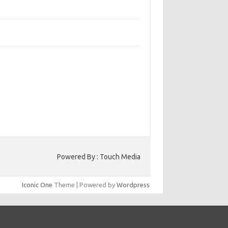
bangun Kepercayaan Pelanggan Melalui
ain Web yang Profesional
jaga Konsistensi Brand di Berbagai Platform
a Digital
entar Terbaru
ak ada komentar untuk ditampilkan.
to HK
Powered By : Touch Media
Iconic One
Theme | Powered by
Wordpress