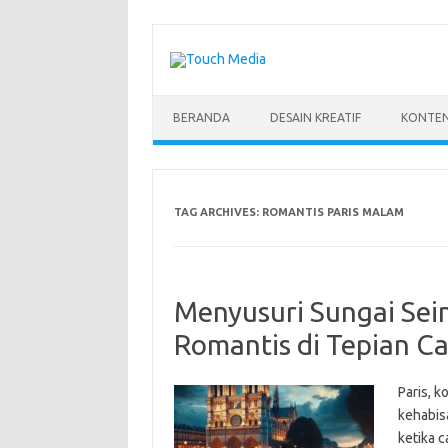
Skip
to
content
BERANDA
DESAIN KREATIF
KONTEN
TAG ARCHIVES:
ROMANTIS PARIS MALAM
Menyusuri Sungai Sein
Romantis di Tepian C
Paris, k
kehabis
ketika 