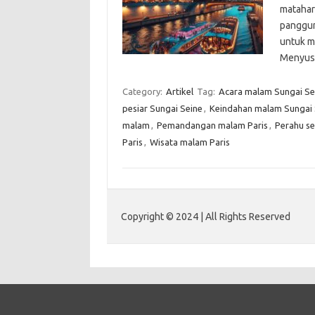
matahar
panggun
untuk m
Menyusu
Category:
Artikel
Tag:
Acara malam Sungai Se
pesiar Sungai Seine
,
Keindahan malam Sungai 
malam
,
Pemandangan malam Paris
,
Perahu se
Paris
,
Wisata malam Paris
Copyright © 2024 | All Rights Reserved