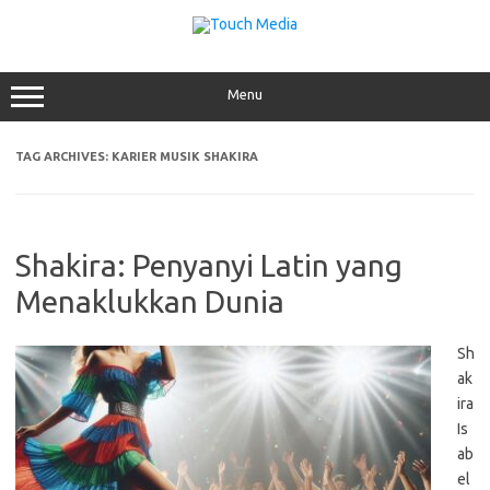
Skip
to
content
Menu
TAG ARCHIVES:
KARIER MUSIK SHAKIRA
Shakira: Penyanyi Latin yang
Menaklukkan Dunia
Sh
ak
ira
Is
ab
el