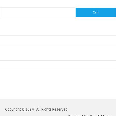
Cari
Cari
Pos-pos Terbaru
Inovasi Augmented Reality dalam Dunia Periklanan dan Pemasaran
Peran Video Livestream dalam Meningkatkan Engagement di Media Sosial
Bagaimana Meme Mengubah Wajah Konten Viral?
Membangun Kepercayaan Pelanggan Melalui Desain Web yang Profesional
Menjaga Konsistensi Brand di Berbagai Platform Media Digital
Komentar Terbaru
Tidak ada komentar untuk ditampilkan.
Paito HK
Copyright © 2024 | All Rights Reserved