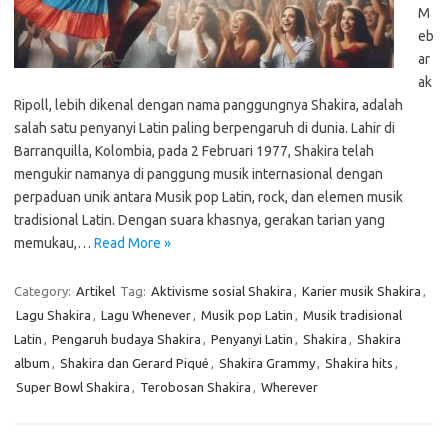
M
eb
ar
ak
Ripoll, lebih dikenal dengan nama panggungnya Shakira, adalah
salah satu penyanyi Latin paling berpengaruh di dunia. Lahir di
Barranquilla, Kolombia, pada 2 Februari 1977, Shakira telah
mengukir namanya di panggung musik internasional dengan
perpaduan unik antara Musik pop Latin, rock, dan elemen musik
tradisional Latin. Dengan suara khasnya, gerakan tarian yang
memukau,…
Read More »
Category:
Artikel
Tag:
Aktivisme sosial Shakira
,
Karier musik Shakira
,
Lagu Shakira
,
Lagu Whenever
,
Musik pop Latin
,
Musik tradisional
Latin
,
Pengaruh budaya Shakira
,
Penyanyi Latin
,
Shakira
,
Shakira
album
,
Shakira dan Gerard Piqué
,
Shakira Grammy
,
Shakira hits
,
Super Bowl Shakira
,
Terobosan Shakira
,
Wherever