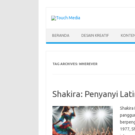
Skip
to
content
BERANDA
DESAIN KREATIF
KONTEN
TAG ARCHIVES:
WHEREVER
Shakira: Penyanyi La
Shakira 
panggun
berpenga
1977, S