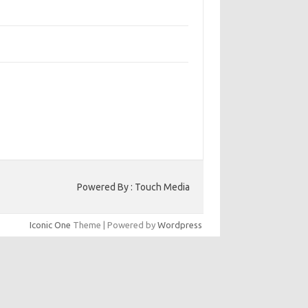
bangun Kepercayaan Pelanggan Melalui
ain Web yang Profesional
jaga Konsistensi Brand di Berbagai Platform
a Digital
entar Terbaru
ak ada komentar untuk ditampilkan.
to HK
Powered By : Touch Media
Iconic One
Theme | Powered by
Wordpress