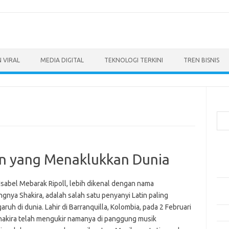
 VIRAL
MEDIA DIGITAL
TEKNOLOGI TERKINI
TREN BISNIS
Cari
Pos
tin yang Menaklukkan Dunia
Ino
dan
Isabel Mebarak Ripoll, lebih dikenal dengan nama
Per
gnya Shakira, adalah salah satu penyanyi Latin paling
Eng
ruh di dunia. Lahir di Barranquilla, Kolombia, pada 2 Februari
Bag
hakira telah mengukir namanya di panggung musik