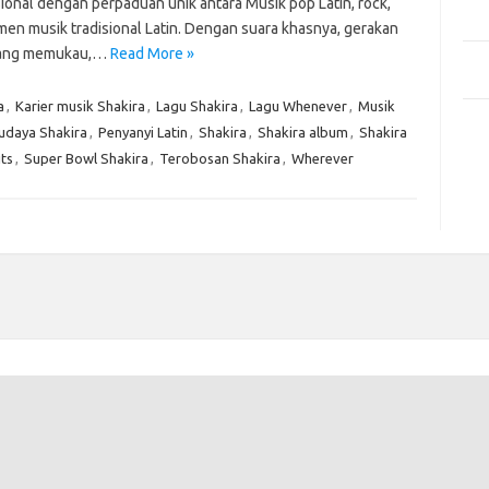
Mem
ional dengan perpaduan unik antara Musik pop Latin, rock,
Des
men musik tradisional Latin. Dengan suara khasnya, gerakan
 yang memukau,…
Read More »
Men
Medi
a
,
Karier musik Shakira
,
Lagu Shakira
,
Lagu Whenever
,
Musik
Kom
udaya Shakira
,
Penyanyi Latin
,
Shakira
,
Shakira album
,
Shakira
Tid
its
,
Super Bowl Shakira
,
Terobosan Shakira
,
Wherever
Pai