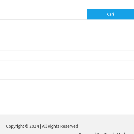
Cari
Cari
Pos-pos Terbaru
Inovasi Augmented Reality dalam Dunia Periklanan dan Pemasaran
Peran Video Livestream dalam Meningkatkan Engagement di Media Sosial
Bagaimana Meme Mengubah Wajah Konten Viral?
Membangun Kepercayaan Pelanggan Melalui Desain Web yang Profesional
Menjaga Konsistensi Brand di Berbagai Platform Media Digital
Komentar Terbaru
Tidak ada komentar untuk ditampilkan.
Paito HK
Copyright © 2024 | All Rights Reserved