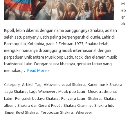
M
eb
ar
ak
Ripoll, lebih dikenal dengan nama panggungnya Shakira, adalah
salah satu penyanyi Latin paling berpengaruh di dunia. Lahir di
Barranquilla, Kolombia, pada 2 Februari 1977, Shakira telah
mengukir namanya di panggung musik internasional dengan
perpaduan unik antara Musik pop Latin, rock, dan elemen musik
tradisional Latin. Dengan suara khasnya, gerakan tarian yang
memukau,…
Read More »
Category:
Artikel
Tag:
Aktivisme sosial Shakira
,
Karier musik Shakira
,
Lagu Shakira
,
Lagu Whenever
,
Musik pop Latin
,
Musik tradisional
Latin
,
Pengaruh budaya Shakira
,
Penyanyi Latin
,
Shakira
,
Shakira
album
,
Shakira dan Gerard Piqué
,
Shakira Grammy
,
Shakira hits
,
Super Bowl Shakira
,
Terobosan Shakira
,
Wherever