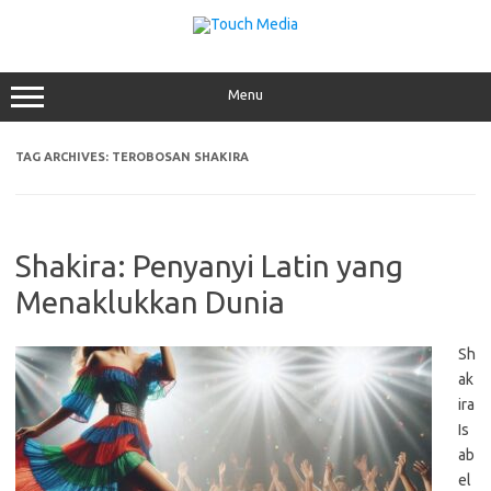
Skip
to
content
Menu
TAG ARCHIVES:
TEROBOSAN SHAKIRA
Shakira: Penyanyi Latin yang
Menaklukkan Dunia
Sh
ak
ira
Is
ab
el