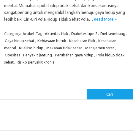
mental. Memahami pola hidup tidak sehat dan konsekuensinya
sangat penting untuk mengambil langkah menuju gaya hidup yang
lebih baik. Ciri-Ciri Pola Hidup Tidak Sehat Pola…
Read More »
Category:
Artikel
Tag:
Aktivitas fisik
,
Diabetes tipe 2
,
Diet seimbang
,
Gaya hidup sehat
,
Kebiasaan buruk
,
Kesehatan fisik
,
Kesehatan
mental
,
Kualitas hidup
,
Makanan tidak sehat
,
Manajemen stres
,
Obesitas
,
Penyakit jantung
,
Perubahan gaya hidup
,
Pola hidup tidak
sehat
,
Risiko penyakit kronis
Cari
Cari
Pos-pos Terbaru
Inovasi Augmented Reality dalam Dunia Periklanan dan Pemasaran
Peran Video Livestream dalam Meningkatkan Engagement di Media Sosial