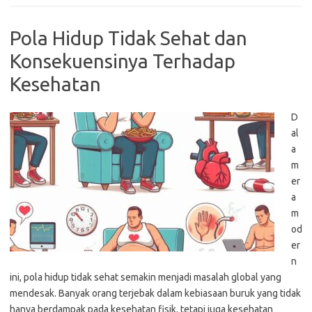
Pola Hidup Tidak Sehat dan
Konsekuensinya Terhadap
Kesehatan
D
al
a
m
er
a
m
od
er
n
ini, pola hidup tidak sehat semakin menjadi masalah global yang
mendesak. Banyak orang terjebak dalam kebiasaan buruk yang tidak
hanya berdampak pada kesehatan fisik, tetapi juga kesehatan