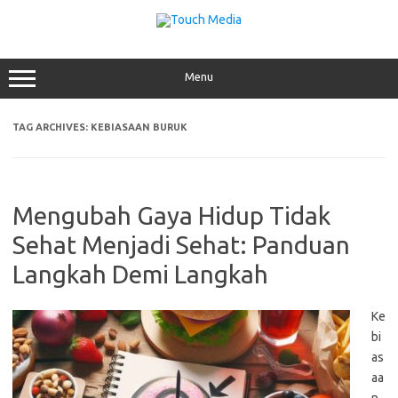
Skip
to
content
Menu
TAG ARCHIVES:
KEBIASAAN BURUK
Mengubah Gaya Hidup Tidak
Sehat Menjadi Sehat: Panduan
Langkah Demi Langkah
Ke
bi
as
aa