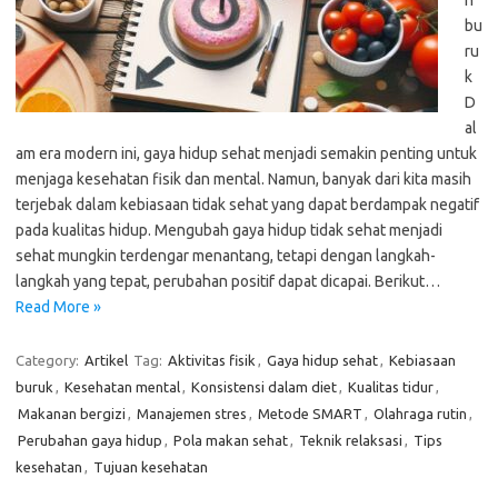
n
bu
ru
k
D
al
am era modern ini, gaya hidup sehat menjadi semakin penting untuk
menjaga kesehatan fisik dan mental. Namun, banyak dari kita masih
terjebak dalam kebiasaan tidak sehat yang dapat berdampak negatif
pada kualitas hidup. Mengubah gaya hidup tidak sehat menjadi
sehat mungkin terdengar menantang, tetapi dengan langkah-
langkah yang tepat, perubahan positif dapat dicapai. Berikut…
Read More »
Category:
Artikel
Tag:
Aktivitas fisik
,
Gaya hidup sehat
,
Kebiasaan
buruk
,
Kesehatan mental
,
Konsistensi dalam diet
,
Kualitas tidur
,
Makanan bergizi
,
Manajemen stres
,
Metode SMART
,
Olahraga rutin
,
Perubahan gaya hidup
,
Pola makan sehat
,
Teknik relaksasi
,
Tips
kesehatan
,
Tujuan kesehatan