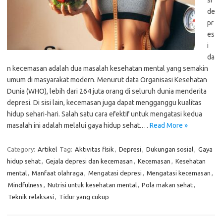
si
de
pr
es
i
da
n kecemasan adalah dua masalah kesehatan mental yang semakin
umum di masyarakat modern. Menurut data Organisasi Kesehatan
Dunia (WHO), lebih dari 264 juta orang di seluruh dunia menderita
depresi. Di sisi lain, kecemasan juga dapat mengganggu kualitas
hidup sehari-hari. Salah satu cara efektif untuk mengatasi kedua
masalah ini adalah melalui gaya hidup sehat.…
Read More »
Category:
Artikel
Tag:
Aktivitas fisik
,
Depresi
,
Dukungan sosial
,
Gaya
hidup sehat
,
Gejala depresi dan kecemasan
,
Kecemasan
,
Kesehatan
mental
,
Manfaat olahraga
,
Mengatasi depresi
,
Mengatasi kecemasan
,
Mindfulness
,
Nutrisi untuk kesehatan mental
,
Pola makan sehat
,
Teknik relaksasi
,
Tidur yang cukup