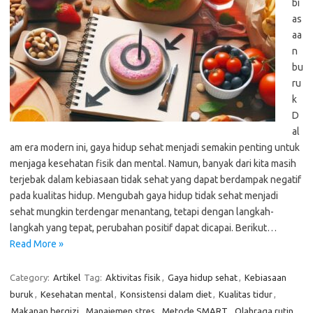
bi
as
aa
n
bu
ru
k
D
al
am era modern ini, gaya hidup sehat menjadi semakin penting untuk
menjaga kesehatan fisik dan mental. Namun, banyak dari kita masih
terjebak dalam kebiasaan tidak sehat yang dapat berdampak negatif
pada kualitas hidup. Mengubah gaya hidup tidak sehat menjadi
sehat mungkin terdengar menantang, tetapi dengan langkah-
langkah yang tepat, perubahan positif dapat dicapai. Berikut…
Read More »
Category:
Artikel
Tag:
Aktivitas fisik
,
Gaya hidup sehat
,
Kebiasaan
buruk
,
Kesehatan mental
,
Konsistensi dalam diet
,
Kualitas tidur
,
Makanan bergizi
,
Manajemen stres
,
Metode SMART
,
Olahraga rutin
,