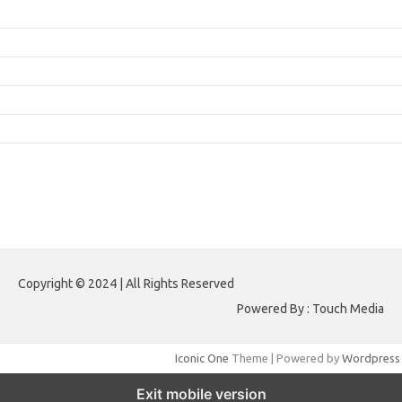
Inovasi Augmented Reality dalam Dunia Periklanan dan Pemasaran
Peran Video Livestream dalam Meningkatkan Engagement di Media Sosial
Bagaimana Meme Mengubah Wajah Konten Viral?
Membangun Kepercayaan Pelanggan Melalui Desain Web yang Profesional
Menjaga Konsistensi Brand di Berbagai Platform Media Digital
Komentar Terbaru
Tidak ada komentar untuk ditampilkan.
Paito HK
Copyright © 2024 | All Rights Reserved
Powered By : Touch Media
Iconic One
Theme | Powered by
Wordpress
Exit mobile version