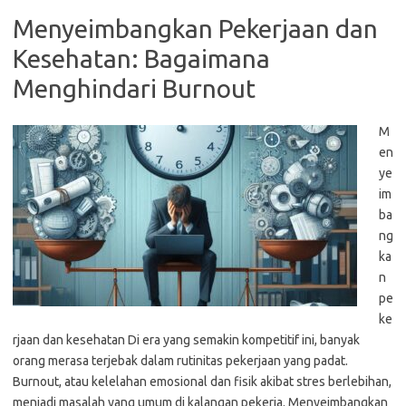
Menyeimbangkan Pekerjaan dan
Kesehatan: Bagaimana
Menghindari Burnout
M
en
ye
im
ba
ng
ka
n
pe
ke
rjaan dan kesehatan Di era yang semakin kompetitif ini, banyak
orang merasa terjebak dalam rutinitas pekerjaan yang padat.
Burnout, atau kelelahan emosional dan fisik akibat stres berlebihan,
menjadi masalah yang umum di kalangan pekerja. Menyeimbangkan