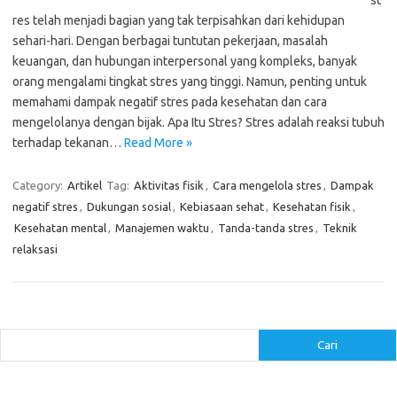
st
res telah menjadi bagian yang tak terpisahkan dari kehidupan
sehari-hari. Dengan berbagai tuntutan pekerjaan, masalah
keuangan, dan hubungan interpersonal yang kompleks, banyak
orang mengalami tingkat stres yang tinggi. Namun, penting untuk
memahami dampak negatif stres pada kesehatan dan cara
mengelolanya dengan bijak. Apa Itu Stres? Stres adalah reaksi tubuh
terhadap tekanan…
Read More »
Category:
Artikel
Tag:
Aktivitas fisik
,
Cara mengelola stres
,
Dampak
negatif stres
,
Dukungan sosial
,
Kebiasaan sehat
,
Kesehatan fisik
,
Kesehatan mental
,
Manajemen waktu
,
Tanda-tanda stres
,
Teknik
relaksasi
Cari
Cari
Pos-pos Terbaru