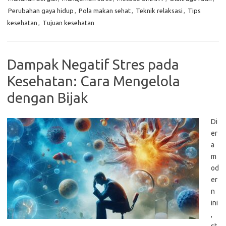
Perubahan gaya hidup
,
Pola makan sehat
,
Teknik relaksasi
,
Tips
kesehatan
,
Tujuan kesehatan
Dampak Negatif Stres pada
Kesehatan: Cara Mengelola
dengan Bijak
Di
er
a
m
od
er
n
ini
,