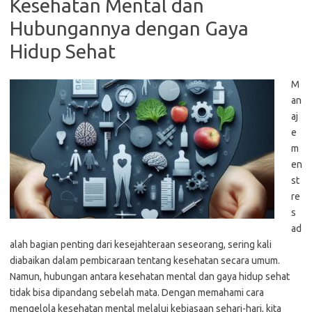
Kesehatan Mental dan
Hubungannya dengan Gaya
Hidup Sehat
M
an
aj
e
m
en
st
re
s
ad
alah bagian penting dari kesejahteraan seseorang, sering kali
diabaikan dalam pembicaraan tentang kesehatan secara umum.
Namun, hubungan antara kesehatan mental dan gaya hidup sehat
tidak bisa dipandang sebelah mata. Dengan memahami cara
mengelola kesehatan mental melalui kebiasaan sehari-hari, kita