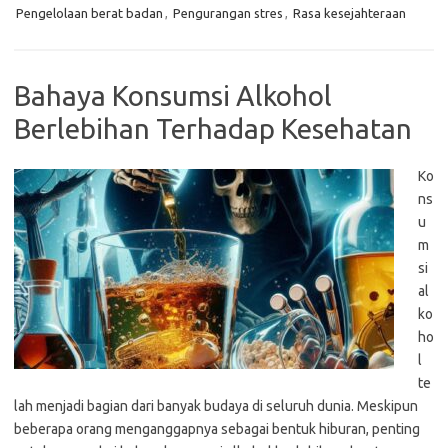
Pengelolaan berat badan
,
Pengurangan stres
,
Rasa kesejahteraan
Bahaya Konsumsi Alkohol
Berlebihan Terhadap Kesehatan
Ko
ns
u
m
si
al
ko
ho
l
te
lah menjadi bagian dari banyak budaya di seluruh dunia. Meskipun
beberapa orang menganggapnya sebagai bentuk hiburan, penting