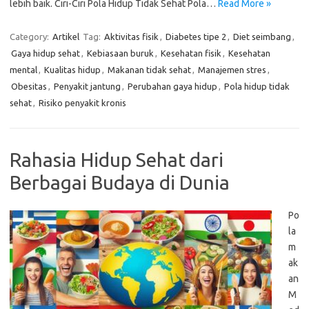
lebih baik. Ciri-Ciri Pola Hidup Tidak Sehat Pola…
Read More »
Category:
Artikel
Tag:
Aktivitas fisik
,
Diabetes tipe 2
,
Diet seimbang
,
Gaya hidup sehat
,
Kebiasaan buruk
,
Kesehatan fisik
,
Kesehatan
mental
,
Kualitas hidup
,
Makanan tidak sehat
,
Manajemen stres
,
Obesitas
,
Penyakit jantung
,
Perubahan gaya hidup
,
Pola hidup tidak
sehat
,
Risiko penyakit kronis
Rahasia Hidup Sehat dari
Berbagai Budaya di Dunia
Po
la
m
ak
an
M