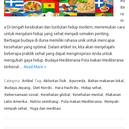
ed
ite
ra
ni
a Di tengah kesibukan dan tuntutan hidup modern, menemukan cara
untuk menjalani hidup yang sehat menjadi semakin penting.
Berbagai budaya di dunia memiliki rahasia unik untuk mencapai
kesehatan yang optimal. Dalam artikel ini, kita akan menjelajahi
beberapa praktik sehat yang dapat menginspirasi Anda untuk
mengubah gaya hidup. Budaya Mediterania Pola makan Mediterania
terkenal…
Read More »
Category:
Artikel
Tag:
Aktivitas fisik
,
Ayurveda
,
Bahan makanan lokal
,
Budaya Jepang
,
Diet Nordic
,
Hara Hachi Bu
,
Hidup sehat
,
Kebersamaan sosial
,
Kesehatan global
,
Kesehatan mental
,
Makanan
Latin Amerika
,
Nutrisi seimbang
,
Pola makan Mediterania
,
Rempah-
rempah sehat
,
Yoga dan meditasi